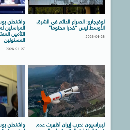
لوفيجارو: الصراع الدائم فى الشرق
واشنطن بوس
الأوسط ليس “قدرا محتوما”
المراسلين 
التأمين المعت
2026-04-28
المسئولين
2026-04-27
ليبراسيون :حرب إيران أظهرت عدم
واشنطن بوست