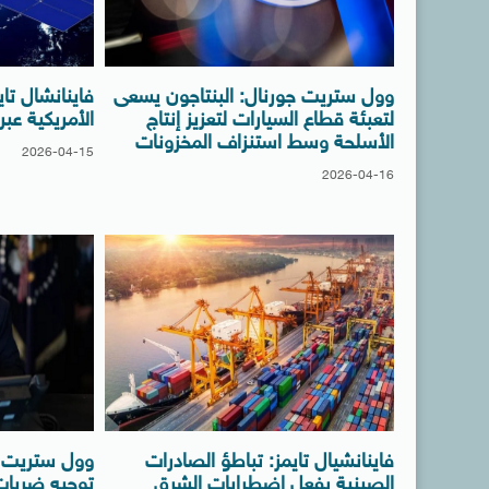
وول ستريت جورنال: البنتاجون يسعى
فاينانشال تاي
لتعبئة قطاع السيارات لتعزيز إنتاج
الأمريكية ع
الأسلحة وسط استنزاف المخزونات
2026-04-15
2026-04-16
فاينانشيال تايمز: تباطؤ الصادرات
وول ستريت ج
الصينية بفعل اضطرابات الشرق
توجيه ضربات