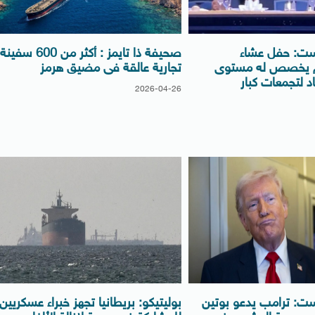
ت: حفل عشاء
صحيفة ذا تايمز : أكثر من 600 سفينة
لم يخصص له مستوى
تجارية عالقة فى مضيق هرمز
اد لتجمعات كبار
2026-04-26
: ترامب يدعو بوتين
بوليتيكو: بريطانيا تجهز خبراء عسكريين