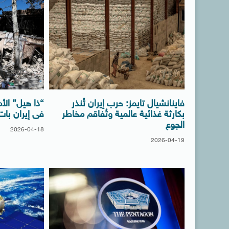
فاينانشيال تايمز: حرب إيران تُنذر
“ذا هيل” الأم
بكارثة غذائية عالمية وتُفاقم مخاطر
فى إيران با
الجوع
2026-04-18
2026-04-19