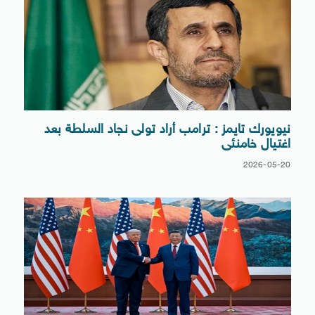
نيويورك تايمز : ترامب أراد تولى نجاد السلطة بعد
اغتيال خامنئى
2026-05-20