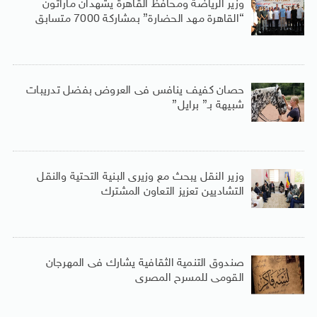
وزير الرياضة ومحافظ القاهرة يشهدان ماراثون
“القاهرة مهد الحضارة” بمشاركة 7000 متسابق
حصان كفيف ينافس فى العروض بفضل تدريبات
شبيهة بـ” برايل”
وزير النقل يبحث مع وزيرى البنية التحتية والنقل
التشاديين تعزيز التعاون المشترك
صندوق التنمية الثقافية يشارك فى المهرجان
القومى للمسرح المصرى