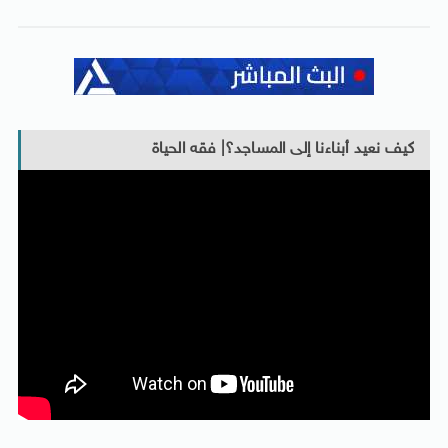
كيف نعيد أبناءنا إلى المساجد؟| فقه الحياة