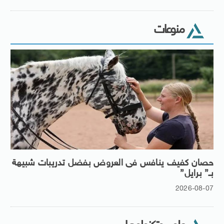
منوعات
حصان كفيف ينافس فى العروض بفضل تدريبات شبيهة
بـ” برايل”
2026-08-07