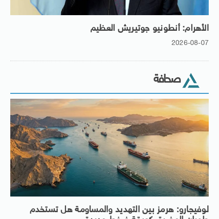
الأهرام: أنطونيو جوتيريش العظيم
2026-08-07
صحافة
لوفيجارو: هرمز بين التهديد والمساومة هل تستخدم