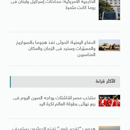
الخارجية الأمريكية: محادثات إسرائيل ولبنان فى
روما كانت مثمرة
الدفاع اليمنية: الحوثى نفذ هجوما بالصواريخ
والمسيّرات وسنرد فى الزمان والمكان
المناسبين
الأكثر قراءة
منتخب مصر للناشئات يواجه الصين اليوم فى
ربع نهائى بطولة العالم لكرة اليد
هجوم بـ”تفجير قوي” نفذه الحوثيون يستهدف