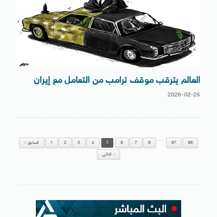
العالم يترقب موقف ترامب من التعامل مع إيران
2026-02-25
…
98
97
8
7
6
5
4
3
2
1
السابق
التالي