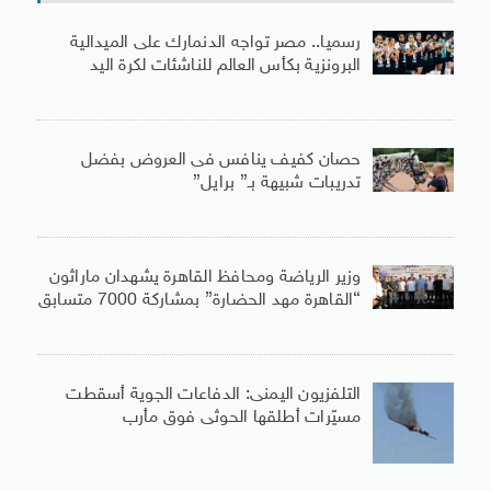
رسميا.. مصر تواجه الدنمارك على الميدالية
البرونزية بكأس العالم للناشئات لكرة اليد
حصان كفيف ينافس فى العروض بفضل
تدريبات شبيهة بـ” برايل”
وزير الرياضة ومحافظ القاهرة يشهدان ماراثون
“القاهرة مهد الحضارة” بمشاركة 7000 متسابق
التلفزيون اليمنى: الدفاعات الجوية أسقطت
مسيّرات أطلقها الحوثى فوق مأرب