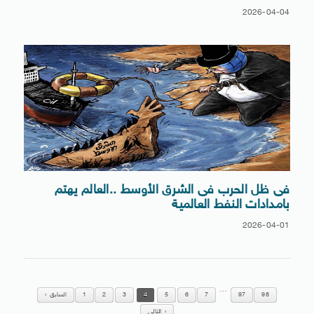
2026-04-04
فى ظل الحرب فى الشرق الأوسط ..العالم يهتم
بامدادات النفط العالمية
2026-04-01
…
98
97
7
6
5
4
3
2
1
السابق
التالي