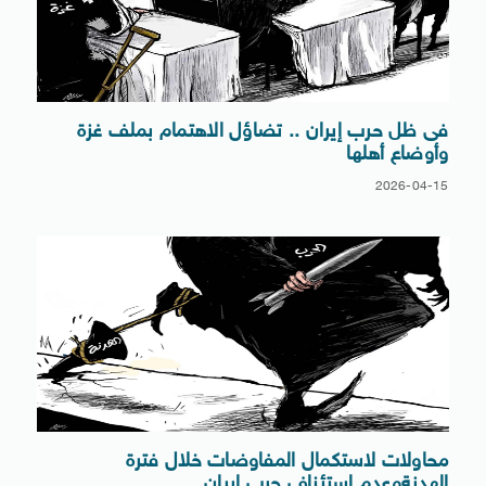
فى ظل حرب إيران .. تضاؤل الاهتمام بملف غزة
وأوضاع أهلها
2026-04-15
محاولات لاستكمال المفاوضات خلال فترة
الهدنةوعدم استئناف حرب إيران