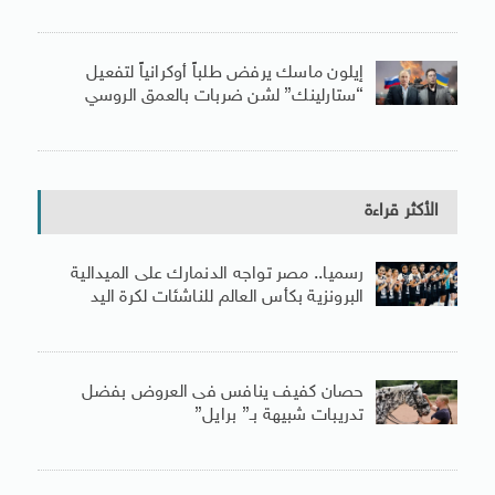
إيلون ماسك يرفض طلباً أوكرانياً لتفعيل
“ستارلينك” لشن ضربات بالعمق الروسي
الأكثر قراءة
رسميا.. مصر تواجه الدنمارك على الميدالية
البرونزية بكأس العالم للناشئات لكرة اليد
حصان كفيف ينافس فى العروض بفضل
تدريبات شبيهة بـ” برايل”