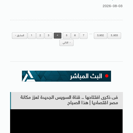
2026-08-03
…
3,933
3,932
7
6
5
4
3
2
1
السابق
التالي
فى ذكرى افتتاحها .. قناة السويس الجديدة تعزز مكانة
مصر اقتصاديا | هذا الصباح