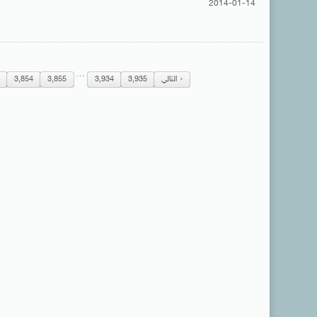
2014-01-14
…
التالي
3,935
3,934
3,855
3,854
3