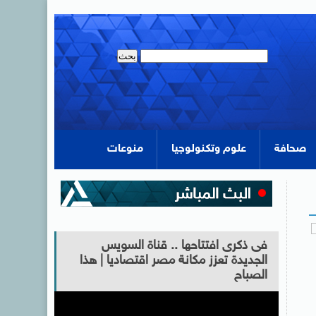
صحافة
علوم وتكنولوجيا
منوعات
فى ذكرى افتتاحها .. قناة السويس
الجديدة تعزز مكانة مصر اقتصاديا | هذا
الصباح