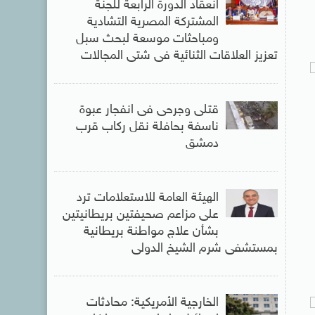
انعقاد الدورة الرابعة للجنة
المشتركة المصرية التشادية
ومباحثات موسعة لبحث سبل
تعزيز العلاقات الثنائية فى شتى المجالات
قتلى وجرحى فى انفجار عبوة
ناسفة بحافلة نقل ركاب قرب
دمشق
الهيئة العامة للاستعلامات ترد
على مزاعم صحيفتين بريطانيتين
بشأن علاج مواطنة بريطانية
بمستشفى شرم الشيخ الدولى
الخارجية الأمريكية: محادثات