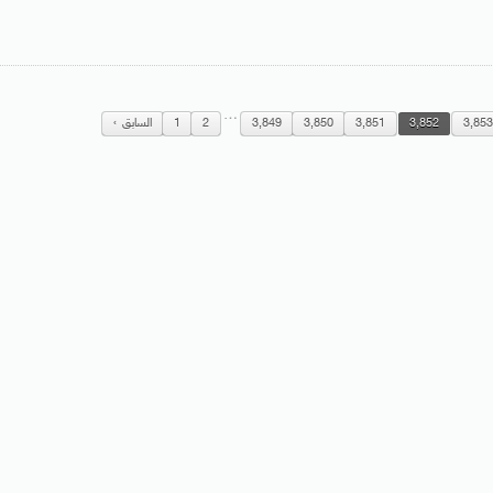
…
3,85
3,852
3,851
3,850
3,849
2
1
السابق