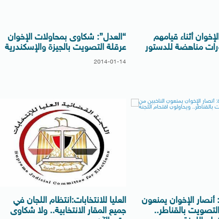
من الإخوان أثناء قيامهم
“العدل”: شكاوى بمحاولات الإخوان
ات مناهضة للدستور
عرقلة التصويت بالجيزة والإسكندرية
2014-01-14
 أنصار الإخوان يمنعون
العليا للانتخابات:انتظام اللجان في
التصويت بالقناطر..
جميع المقار الانتخابية.. ولا شكاوى