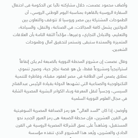
وأضاف محمود عصمت، خلال مشاركته نائبا عن الحكومة فى احتفال
السفارة الروسية بالقاهرة بمناسبة اليوم الوطني الروسي، أن
الطموحات المشتركة بين مصر وروسيا لا تتوقف والتعاون بين
الدولتين يشمل كافة المجالات، في الصناعة، والنقل، والسياحة،
والتعليم، والتبادل التجاري، وغيرها، مؤكداً الثقة التامة بأن العلاقات
المتميزة والممتدة ستبقى وتستمر لتحقيق آمال وطموحات
الشعبين.
وقال عصمت إن مشروع المحطة النووية بالضبعة لم يكن إتفاقاً
استراتيجياً ومشروعاً فقط، بل هو قصة نجاح حية، وصرح تنموي
عملاق يضمن أمن الطاقة في مصر لعقود مقبلة، وقاطرة للتنمية
التكنولوجية والصناعية التي تشهدها الدولة بقيادة الرئيس عبدالفتاح
السيسي، وجسراً لنقل المعرفة وبناء الكوادر البشرية المصرية الشابة
في مجال العلوم النووية السلمية
وأوضح، إذا كان “السد العالي” هو رمز الصداقة المصرية السوفيتية
في القرن العشرين، فإن محطة الضبعة هى رمز العبور الجديد نحو
المستقبل، وشاهداً على عمق الشراكة المصرية الروسية في القرن
الحادي والعشرين، ويُعد هذا المشروع الذي تنفذه مؤسسة