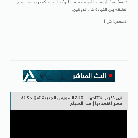
“روسأتوم” الروسية العريقة تتويجاً للرؤية المشتركة، ويجسد عمق
العلاقة بين القيادة في الدولتين.
المصدر:أ ش أ
فى ذكرى افتتاحها .. قناة السويس الجديدة تعزز مكانة
مصر اقتصاديا | هذا الصباح