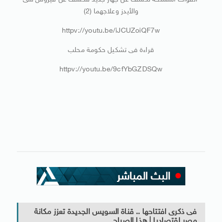
القوات المسلحة تكشف عن جهاز جديد للكشف عن فيروس سى
والأيدز وعلاجهما (2)
httpv://youtu.be/iJCUZoiQF7w
قراءة فى تشكيل حكومة محلب
httpv://youtu.be/9cfYbGZDSQw
فى ذكرى افتتاحها .. قناة السويس الجديدة تعزز مكانة
مصر اقتصاديا | هذا الصباح