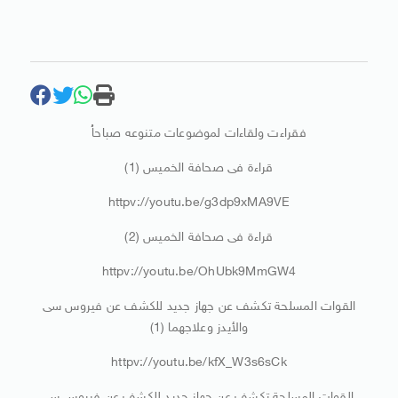
فقراءت ولقاءات لموضوعات متنوعه صباحاُ
قراءة فى صحافة الخميس (1)
httpv://youtu.be/g3dp9xMA9VE
قراءة فى صحافة الخميس (2)
httpv://youtu.be/OhUbk9MmGW4
القوات المسلحة تكشف عن جهاز جديد للكشف عن فيروس سى
والأيدز وعلاجهما (1)
httpv://youtu.be/kfX_W3s6sCk