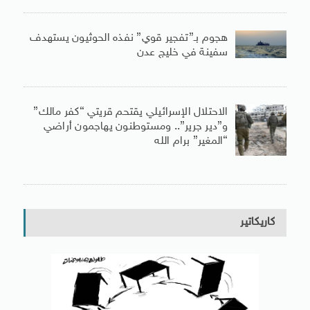
هجوم بـ”تفجير قوي” نفذه الحوثيون يستهدف
سفينة في خليج عدن
الاحتلال الإسرائيلي يقتحم قريتي “كفر مالك”
و”دير جرير”.. ومستوطنون يهاجمون أراضي
“المغير” برام الله
كاريكاتير