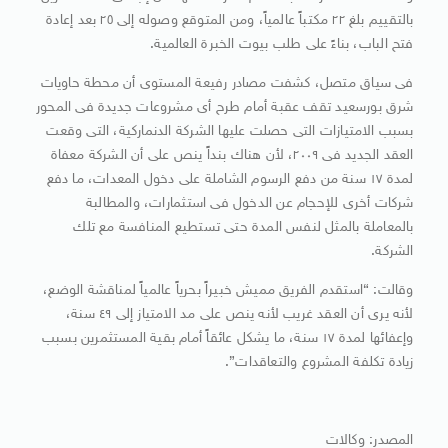
بالتقييم بلغ ٢٢ مكتباً عالمياً، ومن المتوقع وصوله إلى ٢٥ بعد إعادة
فتح الباب، بناءً على طلب بيوت الخبرة العالمية.
فى سياق متصل، كشفت مصادر رفيعة المستوى أن محطة حاويات
شرق بورسعيد تقف عقبة أمام طرح أى مشروعات جديدة فى المحور
بسبب الامتيازات التى حصلت عليها الشركة الدنماركية، التى وقعت
العقد الجديد فى ٢٠٠٩، لأن هناك بنداً ينص على أن الشركة معفاة
لمدة ١٧ سنة من دفع الرسوم الشاملة على دخول المعدات، ما دفع
شركات أخرى للإحجام عن الدخول فى استثمارات، والمطالبة
بالمعاملة بالمثل لنفس المدة حتى تستطيع المنافسة مع تلك
الشركة.
وقالت: “استقدم الفريق مميش خبيراً بحرياً عالمياً لمناقشة الوضع،
لأنه يرى أن العقد غريب لأنه ينص على مد الامتياز إلى ٤٩ سنة،
وإعفائها لمدة ١٧ سنة، ما يشكل عائقاً أمام بقية المستثمرين بسبب
زيادة تكلفة المشروع والتعاقدات”.
المصدر: وكالات