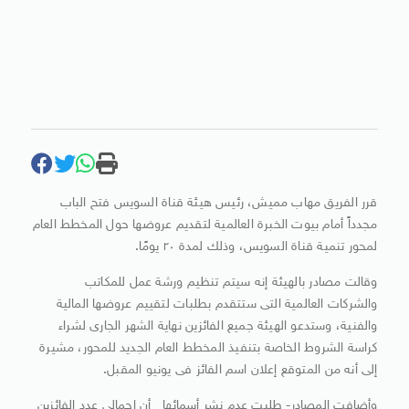
قرر الفريق مهاب مميش، رئيس هيئة قناة السويس فتح الباب
مجدداً أمام بيوت الخبرة العالمية لتقديم عروضها حول المخطط العام
لمحور تنمية قناة السويس، وذلك لمدة ٢٠ يومًا.
وقالت مصادر بالهيئة إنه سيتم تنظيم ورشة عمل للمكاتب
والشركات العالمية التى ستتقدم بطلبات لتقييم عروضها المالية
والفنية، وستدعو الهيئة جميع الفائزين نهاية الشهر الجارى لشراء
كراسة الشروط الخاصة بتنفيذ المخطط العام الجديد للمحور، مشيرة
إلى أنه من المتوقع إعلان اسم الفائز فى يونيو المقبل.
وأضافت المصادر- طلبت عدم نشر أسمائها أن إجمالى عدد الفائزين