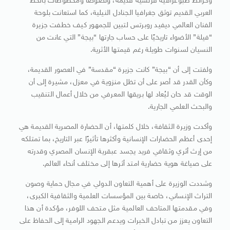
وخرائط طبوغرافية فرنسية قديمة، ونصوصًا ومخطوطات بالخط
العربي القديم توثق جغرافيا الجنادل النيلية، كما استعانت بلوحة
الفنان العالمي ديفيد روبرتس لتبين للجمهور كيف خطفت جزيرة
“فيلة” الأضواء تاريخيًا على حساب جارتها “بيجة” التي عانت من
النسيان لسنوات طويلة رغم قيمتها الأثرية.
ولفتت إلى أن “بيجة” كانت جزيرة “مقدسة” في العصور القديمة،
وكأن القدر قد أصر على أن تظل منزوية في معزل، مشيرة إلى أن
الوقت قد حان ليُعاد لها بريقها المعرفي من خلال أعمال التنقيب
والبحث العلمي الجارية.
وأكدت وزيرة الثقافة، خلال كلمتها، أن الحضارة المصرية القديمة هي
إحدى أعظم الحضارات الإنسانية وأكثرها تأثيرًا عبر التاريخ، بما تمتلكه
من إرث أثري وثقافي فريد يجسد عبقرية الإنسان المصري وقدرته
على صياغة هوية حضارية امتد أثرها إلى مختلف أنحاء العالم.
وشددت الوزيرة على أهمية التعاون الدولي في مجال حماية وصون
التراث الإنساني، خاصة بين المؤسسات العلمية والثقافية الكبرى،
وفي مقدمتها المتاحف العالمية مثل متحف اللوفر، مؤكدة أن هذا
التعاون يعزز من تبادل الخبرات ويدعم الجهود الرامية إلى الحفاظ على