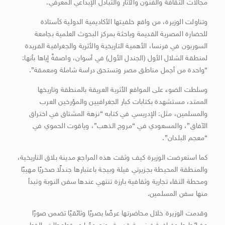
مجالات الثقافة والفنون والآثار والتبادل الإبداعي المعرفي.
وتناولت الوزيرة، من واقع خلفيتها الأكاديمية الدولية كأستاذة
للحضارة المصرية القديمة وباحثة بمركز البحوث العلمية بجامعة
السوربون في فرنسا، الأهمية التاريخية والأثرية والجغرافية الفريدة
لمنطقة الشلال الأول (الجندل الأول) في أسوان، واصفةً إياها بأنها:
“واحدة من أجمل مناطق مصر وتستحق دراسة شاملة ومعمقة”.
وسلطت الضوء على المواقع الأثرية العريقة بالمنطقة وتاريخها
الممتد، مستشهدة بكتابات كبار الجغرافيين والمؤرخين العرب
والمسلمين، مثل: الإدريسي في كتابه “نزهة المشتاق في اختراق
الآفاق”، والمسعودي في “مروج الذهب”، وياقوت الحموي في
“معجم البلدان”.
كما استعرضت الوزيرة كيف وثقت هذه المراجع مدينة بلاق التاريخية،
والمنطقة المحيطة بجزيرتي فيلة وبيجة باعتبارها جندلًا صخريًا مهيبًا
ومحطة التقاء تجارية وثقافية بارزة تنتهي عندها سفن النوبة وتبدأ
منها سفن المسلمين.
وقدمت الوزيرة خلال محاضرتها عرضًا بصريًا وثائقيًا تضمن صورًا