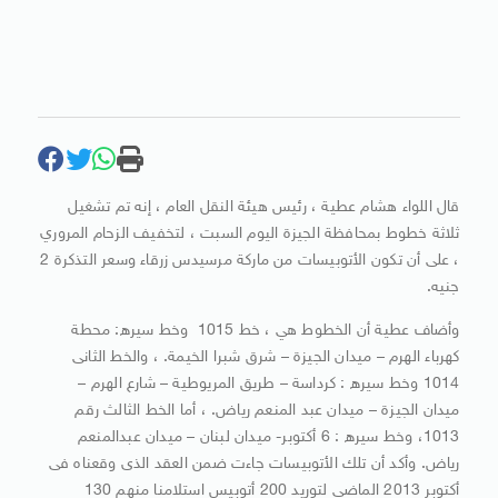
قال اللواء هشام عطية ، رئيس هيئة النقل العام ، إنه تم تشغيل
ثلاثة خطوط بمحافظة الجيزة اليوم السبت ، لتخفيف الزحام المروري
، على أن تكون الأتوبيسات من ماركة مرسيدس زرقاء وسعر التذكرة 2
جنيه.
وأضاف عطية أن ﺍﻟﺨﻄﻮﻁ ﻫﻲ ، ﺧﻂ 1015 ‏ ﻭﺧﻂ ﺳﻴﺮﻩ: ﻣﺤﻄﺔ
ﻛﻬﺮﺑﺎﺀ ﺍﻟﻬﺮﻡ – ﻣﻴﺪﺍﻥ ﺍﻟﺠﻴﺰﺓ – ﺷﺮﻕ ﺷﺒﺮﺍ ﺍﻟﺨﻴﻤﺔ‏. ، ﻭﺍﻟﺨﻂ ﺍﻟﺜﺎﻧﻰ ‏
1014‏ ﻭﺧﻂ ﺳﻴﺮﻩ : ﻛﺮﺩﺍﺳﺔ – ﻃﺮﻳﻖ ﺍﻟﻤﺮﻳﻮﻃﻴﺔ – ﺷﺎﺭﻉ ﺍﻟﻬﺮﻡ –
ﻣﻴﺪﺍﻥ ﺍﻟﺠﻴﺰﺓ – ﻣﻴﺪﺍﻥ ﻋﺒﺪ ﺍﻟﻤﻨﻌﻢ ﺭﻳﺎﺽ‏. ، أما ﺍﻟﺨﻂ ﺍﻟﺜﺎﻟﺚ ﺭﻗﻢ ‏
1013‏، ﻭﺧﻂ ﺳﻴﺮﻩ ‏: 6 أكتوبر- ميدان لبنان – ميدان عبدالمنعم
رياض. وأكد أن تلك الأتوبيسات جاءت ضمن العقد الذى وقعناه فى
أكتوبر 2013 الماضى لتوريد 200 أتوبيس استلامنا منهم 130