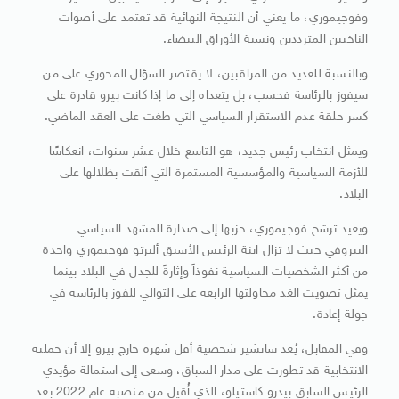
وفوجيموري، ما يعني أن النتيجة النهائية قد تعتمد على أصوات
الناخبين المترددين ونسبة الأوراق البيضاء.
وبالنسبة للعديد من المراقبين، لا يقتصر السؤال المحوري على من
سيفوز بالرئاسة فحسب، بل يتعداه إلى ما إذا كانت بيرو قادرة على
كسر حلقة عدم الاستقرار السياسي التي طغت على العقد الماضي.
ويمثل انتخاب رئيس جديد، هو التاسع خلال عشر سنوات، انعكاسًا
للأزمة السياسية والمؤسسية المستمرة التي ألقت بظلالها على
البلاد.
ويعيد ترشح فوجيموري، حزبها إلى صدارة المشهد السياسي
البيروفي حيث لا تزال ابنة الرئيس الأسبق ألبرتو فوجيموري واحدة
من أكثر الشخصيات السياسية نفوذاً وإثارةً للجدل في البلاد بينما
يمثل تصويت الغد محاولتها الرابعة على التوالي للفوز بالرئاسة في
جولة إعادة.
وفي المقابل، يُعد سانشيز شخصية أقل شهرة خارج بيرو إلا أن حملته
الانتخابية قد تطورت على مدار السباق، وسعى إلى استمالة مؤيدي
الرئيس السابق بيدرو كاستيلو، الذي أُقيل من منصبه عام 2022 بعد