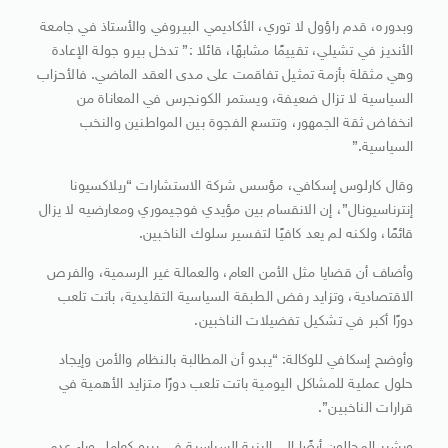
وبدوره، قدم راؤول لا توري، الأكاديمي البيروفي والأستاذ في جامعة
الأنديز في تشيلي، تقييمًا مشابهًا، قائلا :” تدخل بيرو جولة الإعادة
وهي مثقلة بأزمة تمثيل تفاقمت على مدى العقد الماضي. فالأحزاب
السياسية لا تزال ضعيفة، ويستمر الكونجرس في المعاناة من
انخفاض ثقة الجمهور، وتتسع الفجوة بين المواطنين والنخب
السياسية.”
وقال كارلوس إسكافي، مؤسس شركة الاستشارات “ريلاكسيونا
إنترناسيونال”، إن الانقسام بين مؤيدي فوجيموري ومعارضيه لا يزال
قائمًا، ولكنه لم يعد كافيًا لتفسير سلوك الناخبين.
وأضاف أن قضايا مثل الأمن العام، والعمالة غير الرسمية، والفرص
الاقتصادية، وتزايد رفض الطبقة السياسية التقليدية، باتت تلعب
دورًا أكبر في تشكيل تفضيلات الناخبين.
وأوضح إسكافي للوكالة: “يبدو أن المطالبة بالنظام والأمن وإيجاد
حلول عملية للمشاكل اليومية باتت تلعب دورًا متزايد الأهمية في
قرارات الناخبين”.