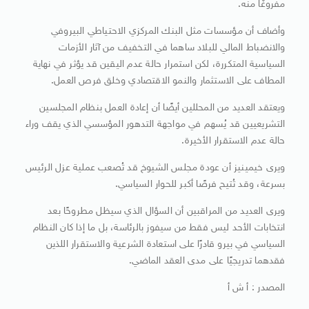
مفروغًا منه.
وأضاف أن مؤسسات مثل البنك المركزي الاحتياطي البيروفي
والانضباط المالي للبلاد ساهما في التخفيف من آثار الأزمات
السياسية المتكررة، لكن استمرار حالة عدم اليقين قد يؤثر في نهاية
المطاف على الاستثمار والنمو الاقتصادي وخلق فرص العمل.
ويعتقد العديد من المحللين أيضًا أن إعادة العمل بنظام المجلسين
التشريعيين قد يُسهم في مواجهة التدهور المؤسسي الذي يقف وراء
حالة عدم الاستقرار الأخيرة.
ويرى خيمينيز أن عودة مجلس الشيوخ قد تُصعب عملية عزل الرئيس
بسرعة، وقد تُتيح فرصًا أكبر للحوار السياسي.
ويرى العديد من المراقبين أن السؤال الذي سيظل مطروحًا بعد
انتخابات الأحد ليس فقط من سيفوز بالرئاسة، بل ما إذا كان النظام
السياسي في بيرو قادرًا على استعادة الشرعية والاستقرار اللذين
فقدهما تدريجيًا على مدى العقد الماضي.
المصدر : أ ش أ