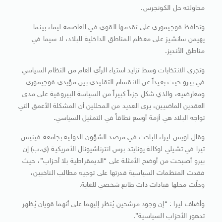
محاولته حل الكونجرس.
وتحافظ فوجيموري على تقدمها القوي في العاصمة ليما، بينما
يهيمن سانشيز على معظم المناطق الداخلية للبلاد، لا سيما في
مناطق الأنديز.
وتجرى الانتخابات وسط تزايد استياء الرأي العام من النظام السياسي
في بيرو حيث بعيداً عن الانقسام التقليدي بين مؤيدي فوجيموري
ومعارضيه، والذي شكل جزءاً كبيراً من السياسة البيروفية على مدى
العقدين الماضيين، يرى العديد من المحللين أن المشكلة الأعمق التي
تواجه البلاد هي أزمة أوسع نطاقاً في التمثيل السياسي.
وقال لويس ليرا، الباحث في مرصد الشؤون الدولية بجامعة فينيس
تيرا في تشيلي لوكالة يونايتد برس انترناشيونال الأمريكية (ي.ب) إن
بيرو أصبحت من أوضح الأمثلة على “الديمقراطية بلا أحزاب”، حيث
فقدت المنظمات السياسية قدرتها على توجيه مطالب الناخبين،
وحلّت محلها قيادات ذات طابع شخصي للغاية.
وأضاف ليرا : “إن وجود مرشحين يُنظر إليهما على أنهما قويان يُظهر
تدهور الأحزاب السياسية”.