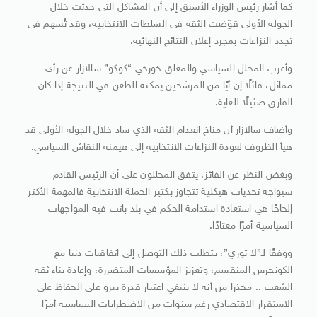
كما أشار رئيس الوزراء الأسبق إلى أن المشاكل التي حدثت خلال
الجولة الأولى قوّضت الثقة في السلطات الانتخابية، وقد تُسهم في
تجدد النزاعات بمجرد إعلان النتائج النهائية.
وأعرب المحلل السياسي والمعلق خورخي “كوكو” سالازار عن رأي
مماثل، قائلًا إن أيًا من المرشحين يمكنه الطعن في النتيجة إذا كان
الفارق ضئيلًا للغاية.
وأضاف سالازار أن مناخ انعدام الثقة الذي ساد خلال الجولة الأولى قد
هيأ الظروف لعودة النزاعات الانتخابية إلى هيمنة النقاش السياسي.
وبغض النظر عن الفائز، يتفق المحللون على أن الرئيس القادم
سيواجه تحديات هيكلية تتجاوز بكثير الحملة الانتخابية فالمهمة الأكثر
إلحاحًا هي استعادة استدامة الحكم في بلد باتت فيه المواجهات
السياسية أمرًا معتادًا.
ووفقًا لـ”لا توري”، يتطلب ذلك التوصل إلى اتفاقيات دنيا مع
الكونجرس المنقسم، وتعزيز المؤسسات المتضررة، وإعادة بناء ثقة
الشعب .. محذرا من أنه لا ينبغي اعتبار قدرة بيرو على الحفاظ على
الاستقرار الاقتصادي رغم سنوات من الاضطرابات السياسية أمرًا