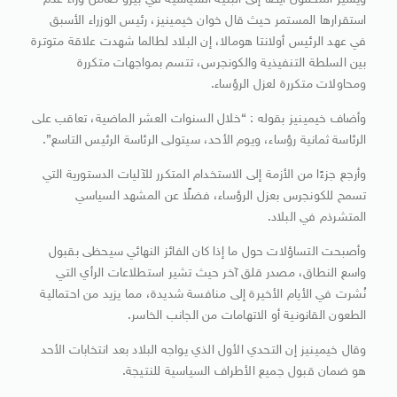
ويشير المحللون أيضًا إلى البنية السياسية في بيرو كعامل وراء عدم
استقرارها المستمر حيث قال خوان خيمينيز، رئيس الوزراء الأسبق
في عهد الرئيس أولانتا هومالا، إن البلاد لطالما شهدت علاقة متوترة
بين السلطة التنفيذية والكونجرس، تتسم بمواجهات متكررة
ومحاولات متكررة لعزل الرؤساء.
وأضاف خيمينيز بقوله : “خلال السنوات العشر الماضية، تعاقب على
الرئاسة ثمانية رؤساء، ويوم الأحد، سيتولى الرئاسة الرئيس التاسع”.
وأرجع جزءًا من الأزمة إلى الاستخدام المتكرر للآليات الدستورية التي
تسمح للكونجرس بعزل الرؤساء، فضلًا عن المشهد السياسي
المتشرذم في البلاد.
وأصبحت التساؤلات حول ما إذا كان الفائز النهائي سيحظى بقبول
واسع النطاق، مصدر قلق آخر حيث تشير استطلاعات الرأي التي
نُشرت في الأيام الأخيرة إلى منافسة شديدة، مما يزيد من احتمالية
الطعون القانونية أو الاتهامات من الجانب الخاسر.
وقال خيمينيز إن التحدي الأول الذي يواجه البلاد بعد انتخابات الأحد
هو ضمان قبول جميع الأطراف السياسية للنتيجة.