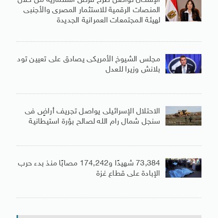
الإسكان تواصل طرح فرص استثمارية من خلال
المنصات الرقمية للاستثمار المصرى والأجنبى
لهيئة المجتمعات العمرانية الجديدة
مجلس الشيوخ الأمريكى يصادق على تعيين تود
بلانش وزيرا للعدل
الاحتلال الإسرائيلى يواصل تجريف أراضٍ فى
سنجل شمال رام الله لصالح بؤرة استيطانية
73,384 شهيدًا و174,242 مصابًا منذ بدء حرب
الإبادة على قطاع غزة