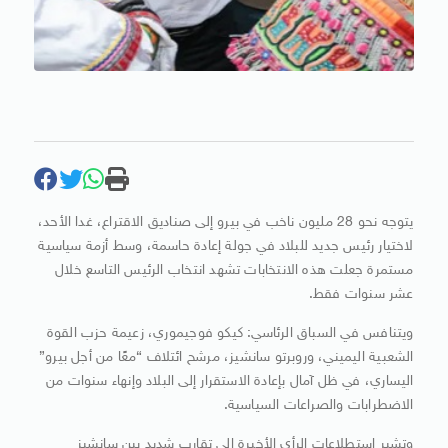
يتوجه نحو 28 مليون ناخب في بيرو إلى صناديق الاقتراع، غدا الأحد،
لاختيار رئيس جديد للبلاد في جولة إعادة حاسمة، وسط أزمة سياسية
مستمرة جعلت هذه الانتخابات تشهد انتخاب الرئيس التاسع خلال
عشر سنوات فقط.
ويتنافس في السباق الرئاسي: كيكو فوجيموري، زعيمة حزب القوة
الشعبية اليميني، وروبرتو سانشيز، مرشح ائتلاف “معًا من أجل بيرو”
اليساري، في ظل آمال بإعادة الاستقرار إلى البلاد وإنهاء سنوات من
الاضطرابات والصراعات السياسية.
وتشير استطلاعات الرأي الأخيرة إلى تقارب شديد بين سانشيز