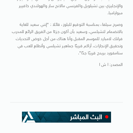
والإنجليزي بين تشيلويل والفرنسي مالانج سار والهولندي خافيير
مبوايامبا.
وصرح سيلفا، بمناسبة التوقيع للبلوز، قائلا : “إنني سعيد للغاية
بالانضمام لتشيلسي. وسعيد بأن أكون جزءًا من الفريق الرائع للمدرب
فرانك لامبارد للموسم المقبل وأنا هناك من أجل خوض التحديات
وتحقيق الإنجازات. أراكم قريبًا جماهير تشيلسي وأتطلع للعب في
ستامفورد بريدج قريبًا جدًا”.
المصدر: ا ش ا