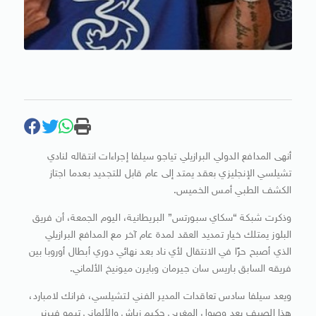
أنهى المدافع الدولي البرازيلي تياجو سيلفا إجراءات انتقاله لنادي
تشيلسي الإنجليزي بعقد يمتد إلى عام قابل للتجديد بعدما اجتاز
الكشف الطبي أمس الخميس.
وذكرت شبكة “سكاي سبورتس” البريطانية، اليوم الجمعة، أن فريق
البلوز يمتلك خيار تمديد العقد لمدة عام آخر مع المدافع البرازيلي
الذي أصبح حرًا في الانتقال لأي ناد بعد نهائي دوري أبطال أوروبا بين
فريقه السابق باريس سان جيرمان وبايرن ميونيخ الألماني.
ويعد سيلفا سادس تعاقدات المدير الفني لتشيلسي، فرانك لامبارد،
هذا الصيف بعد وصول المغربي حكيم زياش والألماني تيمو فيرنر