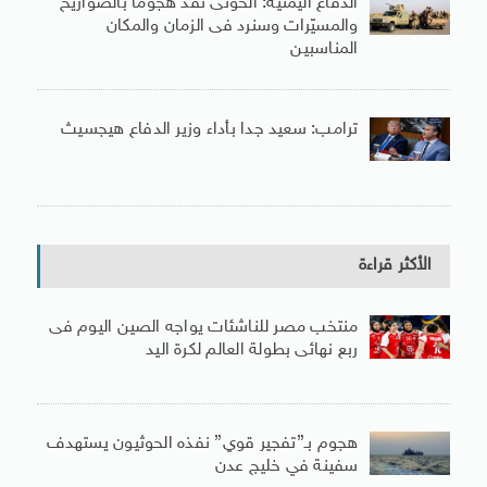
الدفاع اليمنية: الحوثى نفذ هجوما بالصواريخ
والمسيّرات وسنرد فى الزمان والمكان
المناسبين
ترامب: سعيد جدا بأداء وزير الدفاع هيجسيث
الأكثر قراءة
منتخب مصر للناشئات يواجه الصين اليوم فى
ربع نهائى بطولة العالم لكرة اليد
هجوم بـ”تفجير قوي” نفذه الحوثيون يستهدف
سفينة في خليج عدن