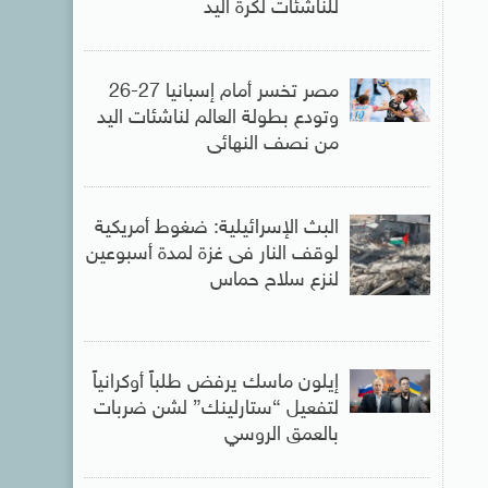
للناشئات لكرة اليد
مصر تخسر أمام إسبانيا 27-26
وتودع بطولة العالم لناشئات اليد
من نصف النهائى
البث الإسرائيلية: ضغوط أمريكية
لوقف النار فى غزة لمدة أسبوعين
لنزع سلاح حماس
إيلون ماسك يرفض طلباً أوكرانياً
لتفعيل “ستارلينك” لشن ضربات
بالعمق الروسي