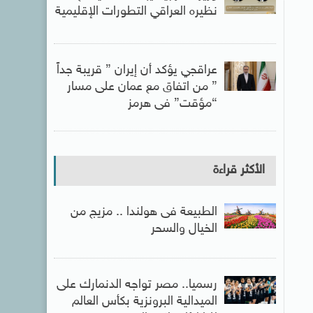
نظيره العراقي التطورات الإقليمية
عراقجي يؤكد أن إيران ” قريبة جداً
” من اتفاق مع عمان على مسار
“مؤقت” فى هرمز
الأكثر قراءة
الطبيعة فى هولندا .. مزيج من
الخيال والسحر
رسميا.. مصر تواجه الدنمارك على
الميدالية البرونزية بكأس العالم