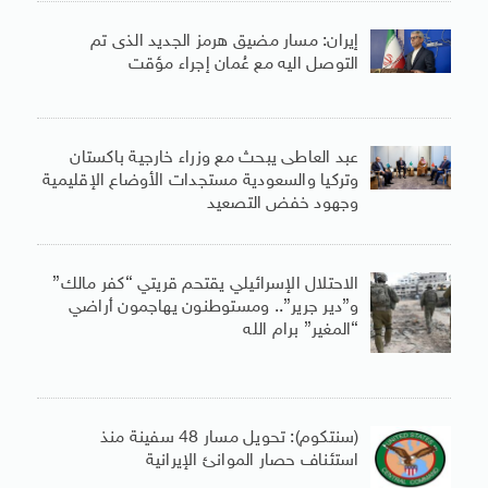
إيران: مسار مضيق هرمز الجديد الذى تم
التوصل اليه مع عُمان إجراء مؤقت
عبد العاطى يبحث مع وزراء خارجية باكستان
وتركيا والسعودية مستجدات الأوضاع الإقليمية
وجهود خفض التصعيد
الاحتلال الإسرائيلي يقتحم قريتي “كفر مالك”
و”دير جرير”.. ومستوطنون يهاجمون أراضي
“المغير” برام الله
(سنتكوم): تحويل مسار 48 سفينة منذ
استئناف حصار الموانئ الإيرانية