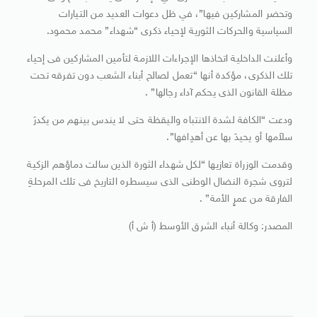
وتحضر المشاركين فيها”، في ظل دعوات العديد من التيارات
السياسية والحركات الثورية لإحياء ذكرى “شهداء” محمد محمود.
وأعلنت الداخلية اتخاذها الإجراءات اللازمة لتأمين المشاركين فى إحياء
تلك الذكرى، مؤكدة أنها “تعمل لصالح أبناء الشعب دون تفرقه تحت
مظلة القانون الذى يحكم آداء رجالها” .
ودعت “الكافة لشدة الانتباه واليقظة حتى لا يندس بينهم من يكدرَ
سلاَمها أو يحيدَ بها عن أهدِافها”.
وقدمت الوزراة تعازيها “لكل شهداء الثورة الذين سالت دماؤهم الزكية
لتروى شجرة النضال الوطنى الذى سيسطره التاريخ فى تلك المرحلةِ
الفارقة من عمرٍ الأمة” .
المصدر: وكالة أنباء الشرق الأوسط (أ ش أ)