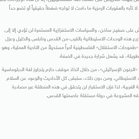
تأبه بالعقوبات الرمزية ما دامت لا تواجه ضغطاً حقيقياً أو تضع حداً
ش على صفيح ساخن، والسياسات الاستفزازية المستمرة لن تؤدي إلا إلى
زرع هذه الوحدات الاستيطانية بالقرب من القدس ونابلس والخليل وعزل
«طموحات الاستقلال» الفلسطينية أمراً مستحيلاً من الناحية العملية، وهو
طويلة، قد يشعل شرارة جديدة في الضفة.
ا «الجنون الإسرائيلي»، من خلال اتخاذ موقف حازم يتجاوز لغة الدبلوماسية
دد الاستيطاني. ومن دون ذلك، ستبقى كل الأحاديث والوعود عن السلام
ة الغربية، لذا فإن الاستقرار لن يتحقق في هذه المنطقة عبر مصادرة
وقه المشروعة في دولة مستقلة عاصمتها القدس.