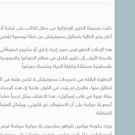
ذكرت صحيفة الخليج الإماراتية فى مقال للكاتب على قباجة أنه 
أعلن وزير المالية بتسلئيل سموتريتش عن خطة توسعية تقضي بب
هذا الإعلان الخطير ليس مجرد إجراء إداري أو مشروع استيطا
بالدرجة الأولى إلى تغيير شامل في معالم الجغرافيا والديموجرا
فلسطينية مستقلة وقابلة للحياة ومتصلة جغرافياً.
الخطورة البالغة في تصريحات سموتريتش لا تكمن فقط في الأر
تنطلق منها، فالرجل لم يتردد في القول علانية إن هذه الوحد
دولة عربية في قلب إسرائيل»، هذا الاعتراف يمثل تحدياً صارخاً 
تُجمع بلا مواربة على أن الاستيطان غير قانوني، ويشكل العق
المنطقة.
وزراء حكومة بنيامين نتنياهو يمارسون بلا مواربة سياسة فرض 
أوروبية كبرى مثل لندن وباريس فرضت عقوبات على سموتريتش