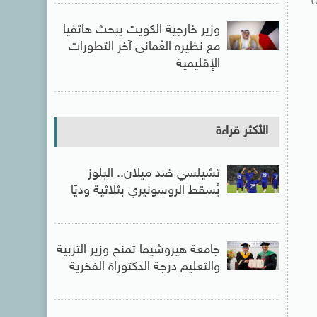
وزير خارجية الكويت يبحث هاتفيا
مع نظيره العُمانى آخر التطورات
الإقليمية
الأكثر قراءة
تشيلسي ضد ميلان.. البلوز
يُسقط الروسونيري بثلاثية وديًا
جامعة هيروشيما تمنح وزير التربية
والتعليم درجة الدكتوراة الفخرية