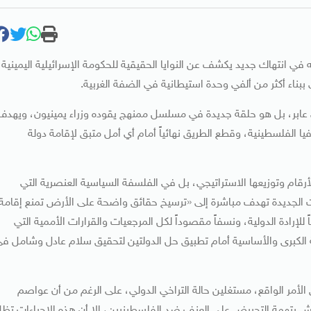
في انتهاك جديد يكشف عن النوايا الحقيقية للحكومة الإسرائيلية اليمينية،
ناء أكثر من ألفي وحدة استيطانية في الضفة الغربية.
ني عابر، بل هو حلقة جديدة في مسلسل ممنهج يقوده وزراء يمينيون، ويهدف
فيا الفلسطينية، وقطع الطريق نهائياً أمام أي أمل متبق لإقامة دولة
قام وتوزيعها الاستراتيجي، بل في الفلسفة السياسية العنصرية التي
ات الجديدة تهدف مباشرة إلى «ترسيخ حقائق واضحة على الأرض تمنع إقامة
للإرادة الدولية، ونسفاً مقصوداً لكل المرجعيات والقرارات الأممية التي
بة الكبرى والأساسية أمام تطبيق حل الدولتين لتحقيق سلام عادل وشامل ف
الأمر الواقع، مستغلين حالة التراخي الدولي، على الرغم من أن عواصم
 بتهمة التحريض على العنف ضد الفلسطينيين، إلا أن هذه الإجراءات تظ