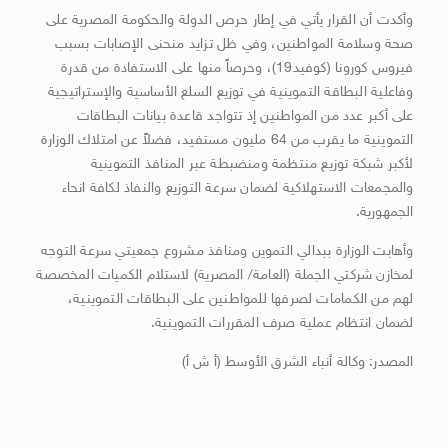
وأكدت أن القرار يأتي في إطار حرص الدولة والحكومة المصرية على
صحة وسلامة المواطنين، وفي ظل تزايد منحنى الإصابات بسبب
فيروس كورونا (كوفيد19)، وحرصاً منها على الاستفادة من قدرة
وفاعلية البطاقة التموينية في توزيع السلع الأساسية والإستراتيجية
على أكبر عدد من المواطنين إذ تتواجد قاعدة بيانات البطاقات
التموينية ما يقرب من 64 مليون مستفيد، فضلاً عن امتلاك الوزارة
لأكبر شبكة توزيع منتظمة ومنضبطة عبر المنافذ التموينية
والمجمعات الاستهلاكية لضمان سرعة التوزيع والنفاذ لكافة انحاء
الجمهورية.
وأهابت الوزارة ببدالي التموين ومنافذ مشروع جمعيتي سرعة التوجه
لمخازن شركتي الجملة (العامة/ المصرية) لاستلام الكميات المخصصة
لهم من الكمامات لصرفها للمواطنين على البطاقات التموينية،
لضمان انتظام عملية صرف المقررات التموينية.
المصدر: وكالة أنباء الشرق الأوسط (أ ش أ)