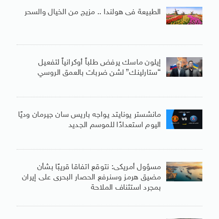
الطبيعة فى هولندا .. مزيج من الخيال والسحر
إيلون ماسك يرفض طلباً أوكرانياً لتفعيل
“ستارلينك” لشن ضربات بالعمق الروسي
مانشستر يونايتد يواجه باريس سان جيرمان وديًا
اليوم استعدادًا للموسم الجديد
مسؤول أمريكى: نتوقع اتفاقا قريبًا بشأن
مضيق هرمز وسنرفع الحصار البحرى على إيران
بمجرد استئناف الملاحة