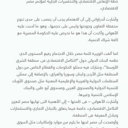
خطة الإنعاش الاقتصادي والتحضيرات الجارية لمؤتمر مصر
الاقتصادي.
وأشارت أندراواتي إلي أن الاهتمام يجب أن ينصب على مدى تنوع
محفظة التعاون وجودتها وليس على حجمها.. وهو ما أمنت عليه
الأهواني وأكدت أن هذا هو ما تحرص عليه الحكومة المصرية مع
كافة شركاء التنمية.
كما ألقت الوزيرة كلمة مصر خلال الاجتماع رفيع المستوى الذي
نظمه البنك الدولي حول “التكامل الاقتصادي فى منطقة الشرق
الأوسط”، وشارك فيه ممثلو الحكومات والقطاع الخاص من دول
المنطقة مثل الأردن ولبنان وسوريا والعراق، بالإضافة إلي ممثلي
المنظمات الدولية والعربية والإقليمية المعنية مثل صندوق الأوبك
للتنمية الدولية والصندوق العربي وصندوق أبو ظبي والبنك
الإسلامي للتنمية وغيرها.
وأشارت الأهواني – فى كلمتها – إلي الأهمية التى توليها مصر لتعزيز
التكامل الاقتصادي، خاصة فيما يتعلق بالتبادل التجاري والاستثمارات
وتبادل المعرفة فى المنطقة.
وأوضحت أن مصر لديها ما يلزم من موارد وإمكانيات مثل السوق