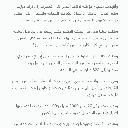
وأقيمت ملاجئ مؤقتة لآلاف الأسر التي اضطرت إلى ترك ديارها
وقام الحرس الوطني وأجهزة الشرطة المحلية والسكان الذين فقدوا
كل ممتلكاتهم بالتفتيش بين الحطام بحثا عن مزيد من الضحايا.
وقالت ميلبا ريد وهي تصف الوضع عقب إعصار في لويزفيل بولاية
مسيسبي -وهي بلدة يعيش فيها نحو 7000 نسمة- “كان الناس
يصرخون في كل مكان بحثا عن أطفالهم. لم يبق شئ.”
وقالت وكالة إدارة الطوارئ في ولاية مسيسيبي إن الإعصار الذي
اجتاح مقاطعة وينستون بالولاية يوم الاثنين كان يحمل رياحا تصل
سرعتها إلى 322 كيلومترا في الساعة.
وفي توبيلو بولاية مسيسبي التي تعرضت لاعصار يوم الاثنين تتنقل
الشرطة من منزل الى منزل بحثا عن ضحايا وتحاول إيقاف أي تسرب
غاز قد يشعل حرائق.
وذكرت تقارير أن أكثر من 2000 منزل و100 عقار تجاري لحقت بها
اضرار وانه من المحتمل حدوث المزيد من الأضرار.
وتعرضت ألاباما وجورجيا ومضيق فلوريدا يوم الثلاثاء لمجموعة من