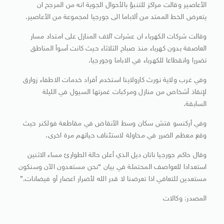
الأعاصير وقالت مراكز للتنبؤ بالأحوال الجوية انه من المرجح ان
يتعرض الخط الممتد من ألاباما الى جورجيا لمجموعة من الأعاصير.
وقالت شركات الكهرباء ان عشرات آلاف المنازل على امتداد مسار
العاصفة بدون كهرباء منذ صباح الثلاثاء حيث كانت أسوأ المناطق
تضررا وانقطاعا للكهرباء في الاباما وجورجيا.
وفي غرب ولاية نورث كارولاينا استخدم أفراد خدمات الاطفاء زوارق
لإنقاذ أشخاص من منازل ومركبات غمرتها السيول في الليلة
السابقة.
وفي أركنسو فتش سكان وسط الأنقاض في مقاطعة فولكنر حيث
وقع معظم الضرر في محاولة لاستئناف حياتهم مرة اخرى.
وقال حاكم جورجيا ناتان ديل الذي أعلن حالة الطوارئ مساء الاثنين
استعدادا للعواصف المحتملة في بيان “نحن مستعدون الآن وسنكون
مستعدين للتعافي اذا تعرضنا لا قدر الله لأضرار اعصار أو فيضانات.”
المصدر: وكالات