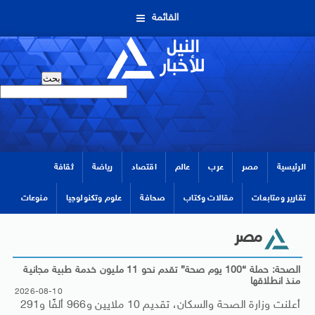
القائمة
الرئيسية
مصر
عرب
عالم
اقتصاد
رياضة
ثقافة
تقارير ومتابعات
مقالات وكتاب
صحافة
علوم وتكنولوجيا
منوعات
مصر
الصحة: حملة “100 يوم صحة” تقدم نحو 11 مليون خدمة طبية مجانية
منذ انطلاقها
2026-08-10
أعلنت وزارة الصحة والسكان، تقديم 10 ملايين و966 ألفًا و291