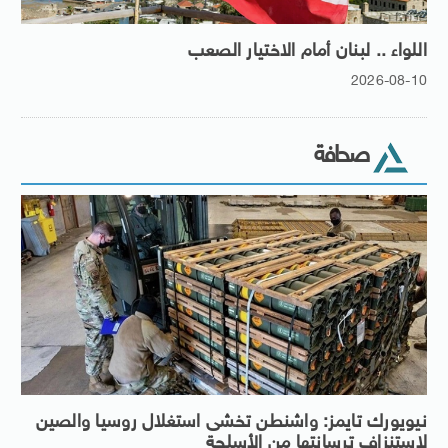
اللواء .. لبنان أمام الاختيار الصعب
2026-08-10
صحافة
نيويورك تايمز: واشنطن تخشى استغلال روسيا والصين
لاستنزاف ترسانتها من الأسلحة