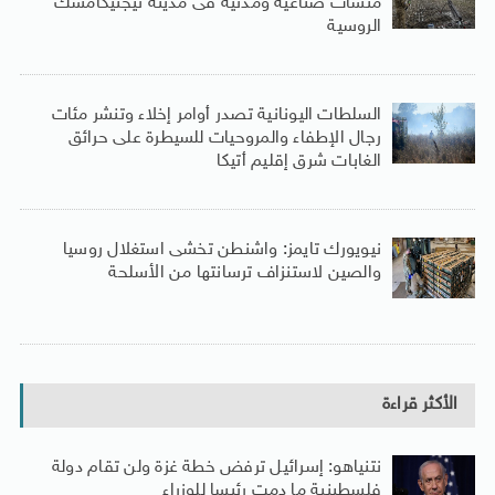
منشآت صناعية ومدنية فى مدينة نيجنيكامسك
الروسية
السلطات اليونانية تصدر أوامر إخلاء وتنشر مئات
رجال الإطفاء والمروحيات للسيطرة على حرائق
الغابات شرق إقليم أتيكا
نيويورك تايمز: واشنطن تخشى استغلال روسيا
والصين لاستنزاف ترسانتها من الأسلحة
الأكثر قراءة
نتنياهو: إسرائيل ترفض خطة غزة ولن تقام دولة
فلسطينية ما دمت رئيسا للوزراء