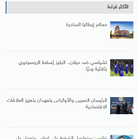
الأكثر قراءة
معالم إيطاليا الساحرة
تشيلسي ضد ميلان.. البلوز يُسقط الروسونيري
بثلاثية وديًا
الرئيسان الصربى والأوكرانى يتعهدان بتعزيز العلاقات
الاقتصادية
فانس: سنواصل الضغط على إيران.. ونعمل على