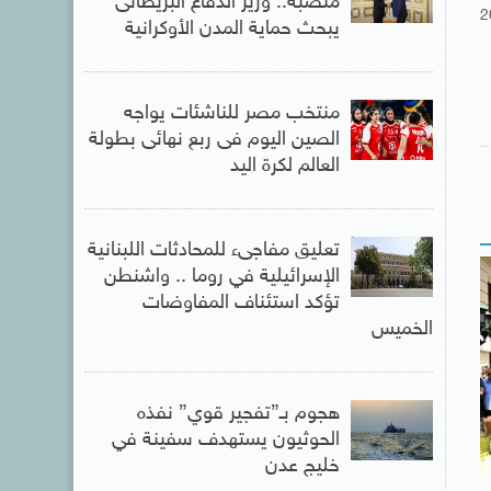
منصبه.. وزير الدفاع البريطانى
2
يبحث حماية المدن الأوكرانية
منتخب مصر للناشئات يواجه
الصين اليوم فى ربع نهائى بطولة
العالم لكرة اليد
تعليق مفاجىء للمحادثات اللبنانية
الإسرائيلية في روما .. واشنطن
تؤكد استئناف المفاوضات
الخميس
هجوم بـ”تفجير قوي” نفذه
الحوثيون يستهدف سفينة في
خليج عدن