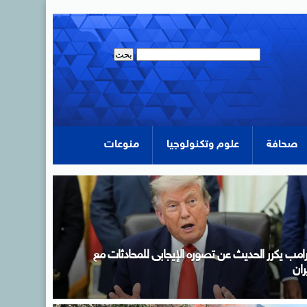
صحافة
علوم وتكنولوجيا
منوعات
دبولى خلال اجتماع الحكومة: لدينا مخزون سلعى يكفي
تلبية احتياجات الاستهلاك المحلي لفترات آمنة تصل فى
عض السلع إلى عام كامل