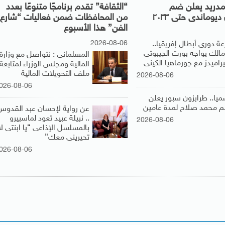
ل مدريد يعلن ضم
“الثقافة” تقدم برنامجًا متنوعًا بعدد
ديوماندى حتى ٢٠٣٣
من المحافظات ضمن فعاليات “شارع
الفن” هذا الأسبوع
2026-08-06
عة دورى أبطال إفريقيا..
زمالك يواجه بورت الجيبوتى
المسلمانى : نتواصل مع وزارة
راميدز مع جورماهيا الكينى
المالية ومجلس الوزراء لمتابعة
ملف التحويلات المالية
2026-08-06
026-08-06
ميا.. طرابزون سبور يعلن
 محمد صلاح لمدة عامين
عن رواية لإحسان عبد القدوس
.. نبيلة عبيد تعود لماسبيرو
2026-08-06
بالمسلسل الإذاعى “يا ابنتى لا
تحيرينى معك”
026-08-06