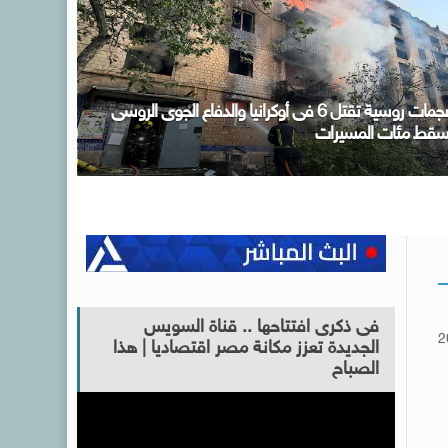
صر ودول عربية وإسلامية يدينون الانتهاكات الإسرائيلية
لمتواصلة فى قطاع غزة
فى ذكرى افتتاحها .. قناة السويس
2
الجديدة تعزز مكانة مصر اقتصاديا | هذا
الصباح