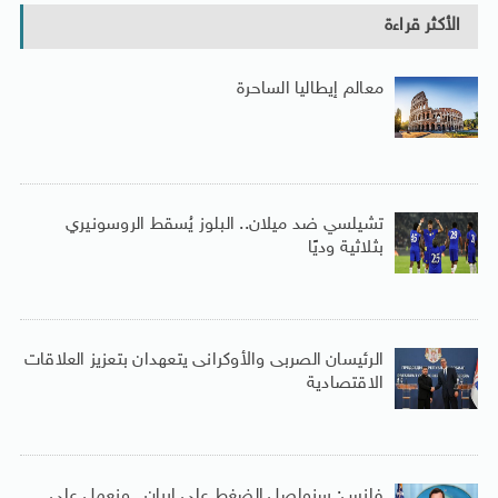
الأكثر قراءة
معالم إيطاليا الساحرة
تشيلسي ضد ميلان.. البلوز يُسقط الروسونيري
بثلاثية وديًا
الرئيسان الصربى والأوكرانى يتعهدان بتعزيز العلاقات
الاقتصادية
فانس: سنواصل الضغط على إيران.. ونعمل على