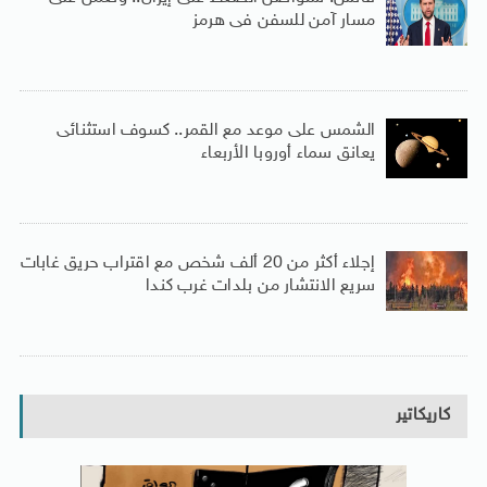
مسار آمن للسفن فى هرمز
الشمس على موعد مع القمر.. كسوف استثنائى
يعانق سماء أوروبا الأربعاء
إجلاء أكثر من 20 ألف شخص مع اقتراب حريق غابات
سريع الانتشار من بلدات غرب كندا
كاريكاتير