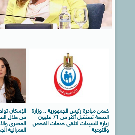
ضمن مبادرة رئيس الجمهورية .. وزارة
الإسكان توا
الصحة تستقبل أكثر من 71 مليون
من خلال المن
زيارة للسيدات لتلقى خدمات الفحص
المصرى والأج
والتوعية
العمرانية الج