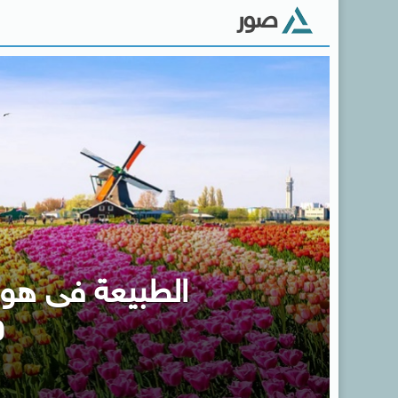
صور
الطبيعة فى هولن
و