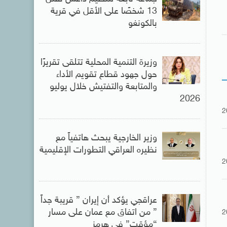
13 شخصًا على الأقل في قرية
بالكونغو
وزيرة التنمية المحلية تتلقى تقريرًا
حول جهود قطاع تقويم الأداء
والمتابعة والتفتيش خلال يوليو
2026
2
وزير الخارجية يبحث هاتفياً مع
نظيره العراقي التطورات الإقليمية
2
عراقجي يؤكد أن إيران ” قريبة جداً
” من اتفاق مع عمان على مسار
2
“مؤقت” فى هرمز