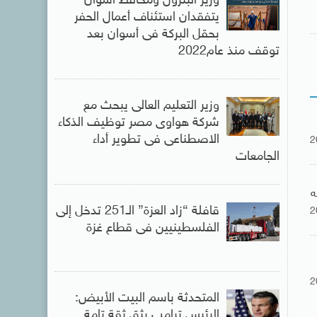
وزير البترول ومحافظ أسوان
يتفقدان استئناف أعمال الحفر
بحقل البركة فى أسوان بعد
توقف منذ عام2022
وزير التعليم العالى يبحث مع
شركة هواوى مصر توظيف الذكاء
الاصطناعى فى تطوير أداء
2
الجامعات
ه
قافلة “زاد العزة” الـ251 تدخل إلى
2
الفلسطينيين فى قطاع غزة
2
المتحدثة باسم البيت الأبيض:
الرئيس ترامب يثق ثقة تامة