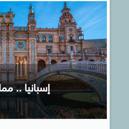
إسبانيا .. ممل