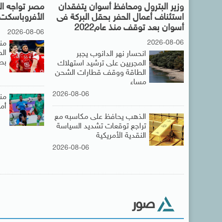
وزير البترول ومحافظ أسوان يتفقدان
مصر تواجه ال
استئناف أعمال الحفر بحقل البركة فى
الأفروباسكت 
أسوان بعد توقف منذ عام2022
2026-08-06
2026-08-06
من
ال
انحسار نهر الدانوب يجبر
بطو
المجريين على ترشيد استهلاك
الطاقة ووقف قطارات الشحن
مساء
2026-08-06
من
أمام ن
الذهب يحافظ على مكاسبه مع
تراجع توقعات تشديد السياسة
النقدية الأمريكية
2026-08-06
صور