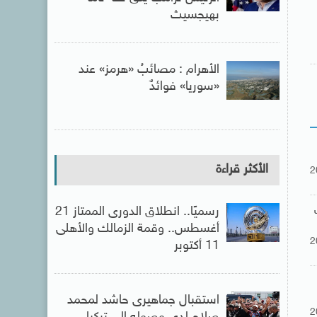
بهيجسيث
الأهرام : مصائبُ «هرمز» عند
«سوريا» فوائدٌ
الأكثر قراءة
2
رسميًا.. انطلاق الدورى الممتاز 21
أغسطس.. وقمة الزمالك والأهلى
2
11 أكتوبر
استقبال جماهيرى حاشد لمحمد
2