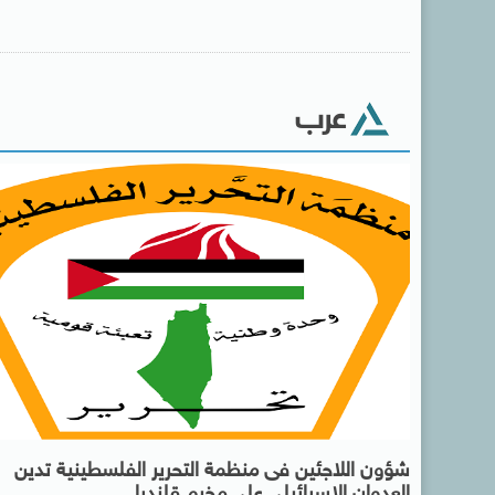
عرب
شؤون اللاجئين فى منظمة التحرير الفلسطينية تدين
العدوان الإسرائيلى على مخيم قلنديا