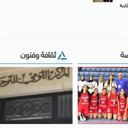
امة
ضة
ثقافة وفنون