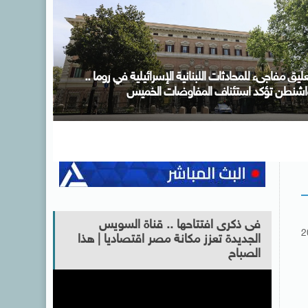
قافلة “زاد العزة” الـ251 تدخل إلى الفلسطينيين فى قطاع
زة
فى ذكرى افتتاحها .. قناة السويس
2
الجديدة تعزز مكانة مصر اقتصاديا | هذا
الصباح