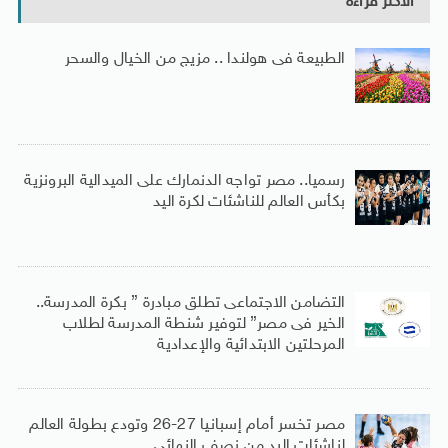
الأكثر قراءة
الطبيعة فى هولندا .. مزيج من الخيال والسحر
رسميا.. مصر تواجه الدنمارك على الميدالية البرونزية
بكأس العالم للناشئات لكرة اليد
التضامن الاجتماعى تطلق مبادرة ” بكرة المدرسة..
الخير فى مصر” لتوفير شنطة المدرسة لطلاب
المرحلتين الابتدائية والإعدادية
مصر تخسر أمام إسبانيا 27-26 وتودع بطولة العالم
لناشئات اليد من نصف النهائى