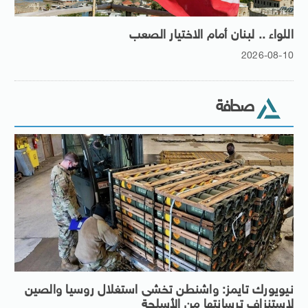
اللواء .. لبنان أمام الاختيار الصعب
2026-08-10
صحافة
نيويورك تايمز: واشنطن تخشى استغلال روسيا والصين
لاستنزاف ترسانتها من الأسلحة