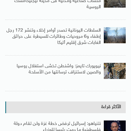
منشآت صناعية ومدنية فى مدينة نيجنيكامسك
الروسية
السلطات اليونانية تصدر أوامر إخلاء وتنشر 172 رجل
إطفاء و6 مروحيات وطائرات للسيطرة على حرائق
الغابات شرق إقليم أتيكا
نيويورك تايمز: واشنطن تخشى استغلال روسيا
والصين لاستنزاف ترسانتها من الأسلحة
الأكثر قراءة
نتنياهو: إسرائيل ترفض خطة غزة ولن تقام دولة
فلسطينية ما دمت رئيسا للوزراء