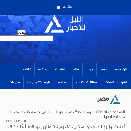
القائمة
الرئيسية
مصر
عرب
عالم
اقتصاد
رياضة
ثقافة
تقارير ومتابعات
مقالات وكتاب
صحافة
علوم وتكنولوجيا
منوعات
مصر
الصحة: حملة “100 يوم صحة” تقدم نحو 11 مليون خدمة طبية مجانية
منذ انطلاقها
2026-08-10
أعلنت وزارة الصحة والسكان، تقديم 10 ملايين و966 ألفًا و291