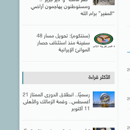
ومستوطنون يهاجمون أراضي
“المغير” برام الله
(سنتكوم): تحويل مسار 48
سفينة منذ استئناف حصار
الموانئ الإيرانية
2
الأكثر قراءة
رسميًا.. انطلاق الدورى الممتاز 21
2
أغسطس.. وقمة الزمالك والأهلى
11 أكتوبر
2