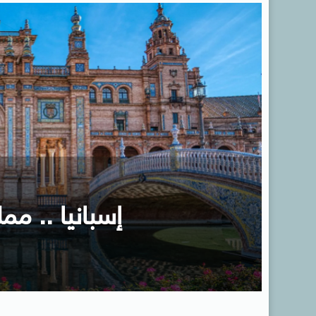
إسبانيا .. ممل