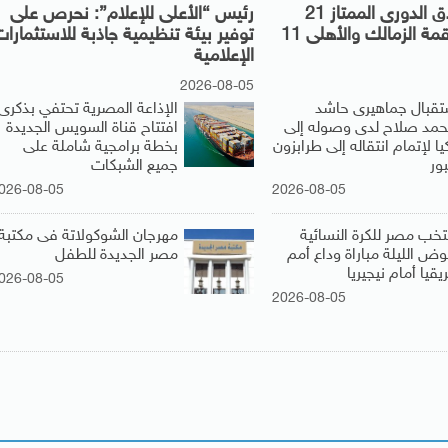
رسميًا.. انطلاق الدورى الممتاز 21
رئيس “الأعلى للإعلام”: نحرص على
أغسطس.. وقمة الزمالك والأهلى 11
توفير بيئة تنظيمية جاذبة للاستثمارات
الإعلامية
2026-08-05
تقبال جماهيرى حاشد
الإذاعة المصرية تحتفي بذكرى
حمد صلاح لدى وصوله إلى
افتتاح قناة السويس الجديدة
يا لإتمام انتقاله إلى طرابزون
بخطة برامجية شاملة على
ور
جميع الشبكات
026-08-05
2026-08-05
تخب مصر للكرة النسائية
مهرجان الشوكولاتة فى مكتبة
وض الليلة مباراة وداع أمم
مصر الجديدة للطفل
يقيا أمام نيجيريا
026-08-05
2026-08-05