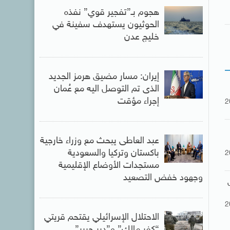
هجوم بـ”تفجير قوي” نفذه
الحوثيون يستهدف سفينة في
خليج عدن
إيران: مسار مضيق هرمز الجديد
الذى تم التوصل اليه مع عُمان
إجراء مؤقت
2
عبد العاطى يبحث مع وزراء خارجية
باكستان وتركيا والسعودية
2
مستجدات الأوضاع الإقليمية
وجهود خفض التصعيد
2
الاحتلال الإسرائيلي يقتحم قريتي
“كفر مالك” و”دير جرير”..