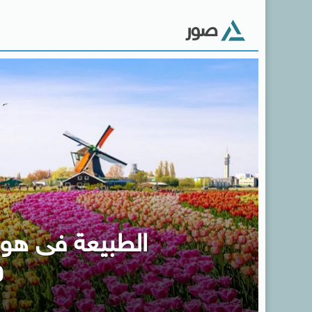
صور
الطبيعة فى هولن
و