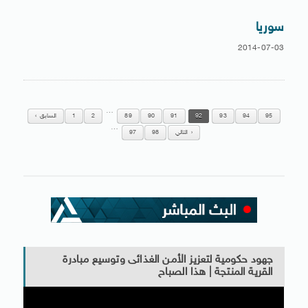
سوريا
2014-07-03
…
95
94
93
92
91
90
89
2
1
السابق
…
التالي
98
97
جهود حكومية لتعزيز الأمن الغذائى وتوسيع مبادرة
القرية المنتجة | هذا الصباح