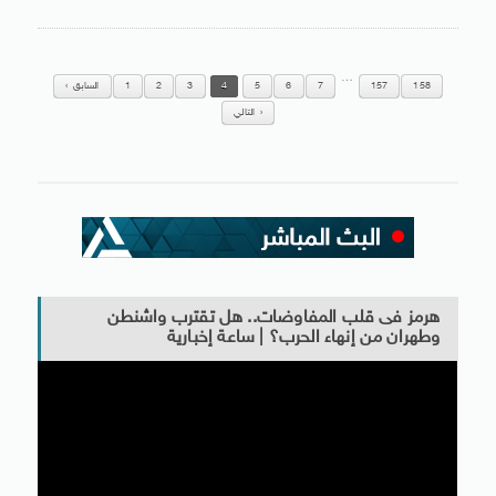
…
158
157
7
6
5
4
3
2
1
السابق
التالي
هرمز فى قلب المفاوضات.. هل تقترب واشنطن
وطهران من إنهاء الحرب؟ | ساعة إخبارية