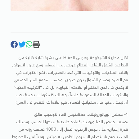
تظل محاربة الشيخوخة وهوس الحفاظ على بشرة شابة خالية من
التجاعيد الشغل الشاغل لقطاع عريض من النساء، ومع غرق الأسواق
بآلاف المنتجات والتركيبات التي تعد بالمعجزات، تقع الكثيرات في
فخ الحيرة وضياع الأموال دون جدوى، وحسب موقع السر الحقيقي
لا يكمن في ثمن المنتج أو علامته التجارية، بل في “التركيبة الذكية”
والمكونات الفعالة المدعومة علمياً، وهناك 6 مكونات ذهبية يجب
أن تبحثي عنها في منتجاتكِ لضمان قهر علامات التقدم في السن:
1- حمض الهيالورونيك.. مغناطيس الماء لترطيب فائق
يصنف حمض الهيالورونيك كمادة طبيعية ينتجها الجسم، ويمتلك
قدرة إعجازية على حبس الرطوبة تصل إلى 1000 ضعف وزنه من
الماء، ينصح باستخدام السيروم الخاص به مرتين يومياً لملء الخطوط