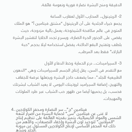
الدقيقة ومنح البشرة نضارة فورية ونعومة فائقة.
2- الريتينول.. المحارب الأول لعقارب الساعة
يجمع خبراء الجلدية على أن الريتينول “مشتق فيتامين أ” هو الملك
المتوج في عالم مكافحة الشيخوخة، يعمل بآلية مزدوجة، حيث
يقضي على الجذور الحرة الضارة، ويسرع تجدد الخلايا لتقشير البشرة
بلطف وتفتيح البقع الداكنة، يفضل استخدامه ليلا بحجم “حبة
البازلاء” فقط بعد المرطب.
3- السيراميدات.. درع الحماية وخط الدفاع الأول
مع التقدم في السن، يقل إنتاج الجسم للسيراميدات وهي “الدهون
الطبيعية للجلد”، مما يضعف حاجز البشرة ويجعلها عرضة للجفاف
والتهيج، إضافة السيراميد لروتينك اليومي لا يعيد الشباب لبشرتك
فحسب، بل يحميها أيضا من ظهور حب الشباب عبر طرد الملوثات
والمهيجات.
فيتامين “ج”.. سر النضارة ومحفز الكولاجين
لا غنى عن فيتامين “سي” لحماية البشرة من أضرار أشعة
الشمس والمواد الكيميائية، يتميز بقدرته الفائقة على تنظيم إنتاج
“الميلانين” لتوحيد لون البشرة وإخفاء التصبغات، والأهم من
ذلك أنه المحفز الأساسي لإنتاج الكولاجين المسئول عن مرونة
الجلد وشدّه.