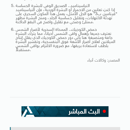
النياسيناميد.. الصديق الوفي للبشرة الحساسة
إذا كنتِ تعانين من الاحمرار أو البشرة الوردية، فإن النياسيناميد
“فيتامين ب3” هو الحل الأمثل، يعمل هذا المكون السحري على
تهدئة الالتهابات، وتقليل حساسية الجلد، ومنح البشرة مظهر
ممتلئ وصحي مع تقليل واضح في البقع الداكنة.
حمض الكوجيك.. الممحاة السحرية لأضرار الشمس
نعترف جميعا بإهمال واقي الشمس أحيانا، مما يترك البشرة
جافة ومتصبغة هنا يأتي دور حمض الكوجيك الذي يقلل إنتاج
الميلانين لعلاج أضرار الأشعة فوق البنفسجية، وتقشير البشرة
بلطف لاستعادة بريقها، مع ضرورة الالتزام بواقي الشمس
مستقبلاً.
المصدر: وكالات أنباء