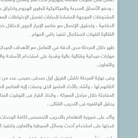
أعمال قتال القوات القائمة بالهجوم تحت ستر وسائل وأسلحة الد
، ودفع الأنساق المدرعة والميكانيكية لتطوير الهجوم واختراق د
المقذوفات الموجهة المضادة للدبابات لفصل الإحتياطات المع
الدفاعية ، وتحقيق الإتصال مع عناصر الإبرار الجوى لاحتلال خ
القتالية للقوات لاستكمال تنفيذ باقي المهام .
ظهر خلال المرحلة مدى الدقة في التعامل مع الأهداف الميداني
مهارات ميدانية وقتالية عالية وقدرة علي استخدام الأسلحة و
والتعاون .
وفى نهاية المرحلة ناقش الفريق أول صدقى صبحى عدد من ال
اتقانهم لها ، وأشاد بالأداء المتميز الذي وصلت إليه العناصر ا
المفاجئة خلال مراحل المعركة ، واتخاذ القرار فى التوقيت الم
يحقق الواقعيه فى التدريب القتالى .
وأكد على ضرورة الاهتمام بالتدريب التخصصى لكافة الوحدات الم
قدرتها على استخدام أحدث وسائل السيطرة والتعاون وتنفيذ 