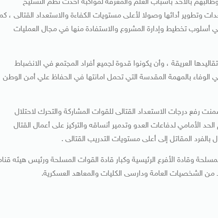
 وطالبهم بالأخذ بأسباب العلم والمعرفة لمواكبة أحدث نظم التسليح
عدات وتطوير أدائها وصولا لأعلى مستويات الكفاءة والاستعداد القتالى ، كما
 أسلوب تخطيط وإدارة المشروع والاستفادة منها في مجال العمليات
ليدها العريقة ، وأن يكونوا قدوة لجميع أفراد المجتمع في الانضباط
 الوفاء بالمهمة المقدسة التي تحمل امانتها في الحفاظ علي أمن الوطن
نت رفع درجات الاستعداد القتالى للقوات المشاركة والتحرك لاحتلال
 الحد الأمامي لدفاعات العدو وتدمير أنساقه والتركيز على أعمال القتال
لفرد المقاتل إلى أعلى مستويات التدريب القتالى .
سلحة وقادة الأفرع الرئيسية وكبار قادة القوات المسلحة ورئيس هيئه قناه
 الشخصيات العامة ودارسى الكليات والمعاهد العسكرية.