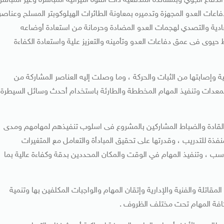
فاع الجوي وبمساندة المدفعية ذات القوة النيرانية المباشرة وغير المباشر
فاعات العدو المجهزة وتدميره بمعاونة الطائرات الهيلوكوبتر المسلح وعناصر
ادية والتصدي لهجمات العدو المضادة وحرمانة من استعادة أوضاعه
ط حيوى فى عمق دفاعات العدو وتأمينه والتعزيز علية واستعادة الكفاءة
ة وإصابتها من الثبات والحركة ، وما وصلت إليه العناصر المشاركة من
المعدات وتنفيذ المهام المخططة والطارئة باستخدام أحدث وسائل السيطرة
قادة والضباط المشاركين بالمشروع فى اسلوب تنفيذهم لمهامهم ومدى
لمنفذة للتدريب ، وقدرتها على تحقيق المبادأة والتعامل مع المتغيرات
ناسب ، وتنفيذ المهام في الوقت والمكان المحددين بدقة وكفاءة عالية بما
قاتلة والفنية والإدارية وإتقان المهام والواجبات المكلفين بها وتنمية
كافة المهام تحت مختلف الظروف .