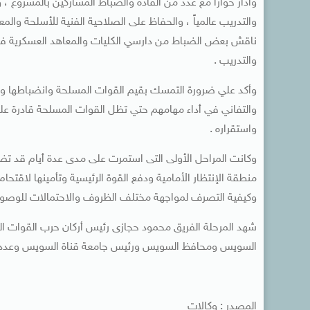
وأدار حواراً مع عدد من القادة والضباط المشاركين بالمشروع ،
والتدريب عالمياً ، والحفاظ على الصلاحية الفنية للأسلحة والم
ناقش بعض الضباط من دارسي الكليات والمعاهد العسكرية في
والتدريب .
وأكد علي ضرورة التمسك بقيم القوات المسلحة وانضباطها وتقا
والتفاني في أداء مهامهم حتي تظل القوات المسلحة قادرة علي
واستقراره .
وكانت المراحل الأولى التى استمرت على مدى عدة أيام قد تضم
منطقة الإنتظار الأمامية ودفع القوة الرئيسية وتأمينها لاقتحام
وكيفية التصرف لمواجهة مختلف الظروف والاحتمالات للوصول با
شهد المرحلة الفريق محمود حجازى رئيس أركان حرب القوات الم
السويس ومحافظ السويس ورئيس جامعة قناة السويس وعدد من
المصدر : وكالات