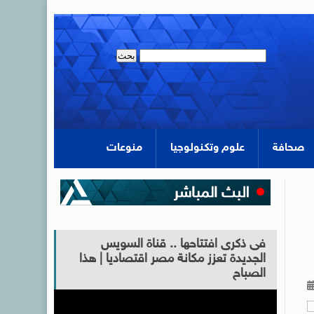
صحافة
علوم وتكنولوجيا
منوعات
فى ذكرى افتتاحها .. قناة السويس
الجديدة تعزز مكانة مصر اقتصاديا | هذا
الصباح