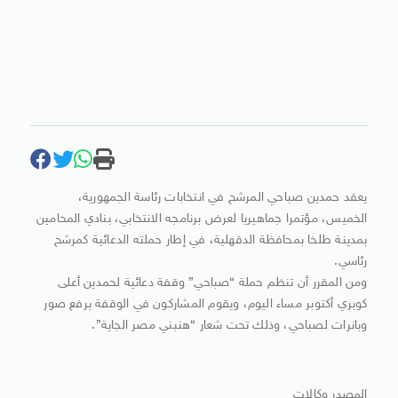
يعقد حمدين صباحي المرشح في انتخابات رئاسة الجمهورية،
الخميس، مؤتمرا جماهيريا لعرض برنامجه الانتخابي، بنادي المحامين
بمدينة طلخا بمحافظة الدقهلية، في إطار حملته الدعائية كمرشح
رئاسي.
ومن المقرر أن تنظم حملة “صباحي” وقفة دعائية لحمدين أعلى
كوبري أكتوبر مساء اليوم، ويقوم المشاركون في الوقفة برفع صور
وبانرات لصباحي، وذلك تحت شعار “هنبني مصر الجاية”.
المصدر وكالات