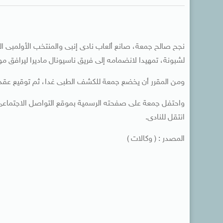
نجح صالح جمعة، صانع ألعاب نادى إنبى والمنتخب الأولمبى ال
لشبونة، تمهيدا لانضمامه إلى فريق ناسيونال ماديرا ليرافق م
ومن المقرر أن يخضع جمعة للكشف الطبى غدا، ثم توقيع عقد ان
واحتفل جمعة على صفحته الرسمية بموقع التواصل الاجتماعى “ف
انتقل للنادى.
المصدر : ( وكالات )