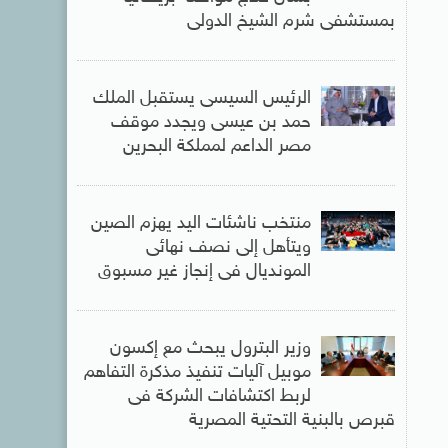
بمستشفى شرم الشيخ الدولى
الرئيس السيسى يستقبل الملك
حمد بن عيسى ويجدد موقف
مصر الداعم لمملكة البحرين
منتخب ناشئات اليد يهزم الصين
ويتأهل إلى نصف نهائى
المونديال فى إنجاز غير مسبوق
وزير البترول يبحث مع إكسون
موبيل آليات تنفيذ مذكرة التفاهم
لربط اكتشافات الشركة فى
قبرص بالبنية التحتية المصرية