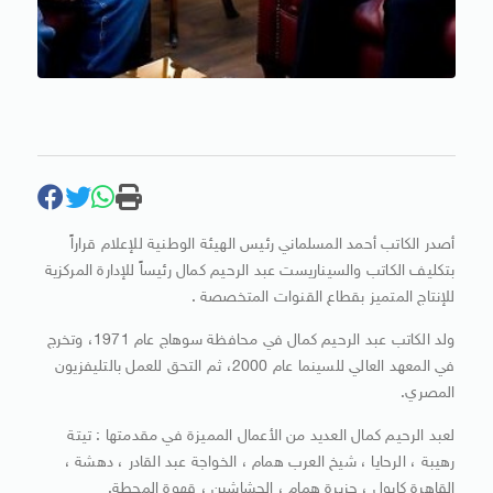
أصدر الكاتب أحمد المسلماني رئيس الهيئة الوطنية للإعلام قراراً
بتكليف الكاتب والسيناريست عبد الرحيم كمال رئيساً للإدارة المركزية
للإنتاج المتميز بقطاع القنوات المتخصصة .
ولد الكاتب عبد الرحيم كمال في محافظة سوهاج عام 1971، وتخرج
في المعهد العالي للسينما عام 2000، ثم التحق للعمل بالتليفزيون
المصري.
لعبد الرحيم كمال العديد من الأعمال المميزة في مقدمتها : تيتة
رهيبة ، الرحايا ، شيخ العرب همام ، الخواجة عبد القادر ، دهشة ،
القاهرة كابول ، جزيرة همام ، الحشاشين ، قهوة المحطة.