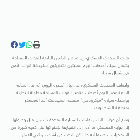
قالت المتحدث العسكري، إن عناصر التأمين التابعة للقوات المسلحة
بشمال سيناء أحبطت اليوم عمليتين انتحاريتين استهدفتا قوات الأمن
في شمال سيناء.
وأضاف المتحدث العسكري، في بيان أصدره اليوم، أنه في الساعة
الرابعة عصر اليوم أحبطت عناصر القوات المسلحة محاولة انتحارية
بواسطة سيارة “ميكروباص” مفخخة استهدفت أحد المعسكر
بمنطقة الشيخ زويد.
وتابع أن قوات التأمن تعاملت السيارة المفخخة بالنيران قبل وصولها
إلى بوابة المعسكر، ما أدى إلى انفجارها لإحتوائها على كمية كبيرة من
المتفجرات، مضيفا أنه جار الآن البحث عن أشلاء مرتكبي العمل