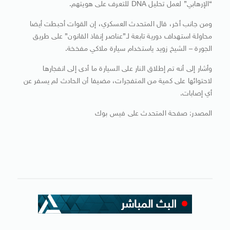
“الإرهابي” لعمل تحليل DNA للتعرف على هويتهم.
ومن جانب أخر، قال المتحدث العسكري، إن القوات أحبطت أيضا
محاولة استهداف دورية تابعة لـ”عناصر إنفاذ القانون” على طريق
الجورة – الشيخ زويد ياستخدام سيارة ملاكي مفخخة.
وأشار إلى أنه تم إطلاق النار على السيارة ما أدى إلى انفجارها
لاحتوائها على كمية من المتفجرات، مضيفا أن الحادث لم يسفر عن
أي إصابات.
المصدر: صفحة المتحدث على فيس بوك