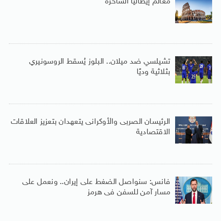
معالم إيطاليا الساحرة
تشيلسي ضد ميلان.. البلوز يُسقط الروسونيري
بثلاثية وديًا
الرئيسان الصربى والأوكرانى يتعهدان بتعزيز العلاقات
الاقتصادية
فانس: سنواصل الضغط على إيران.. ونعمل على
مسار آمن للسفن فى هرمز