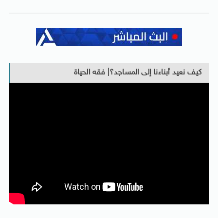
كيف نعيد أبناءنا إلى المساجد؟| فقه الحياة