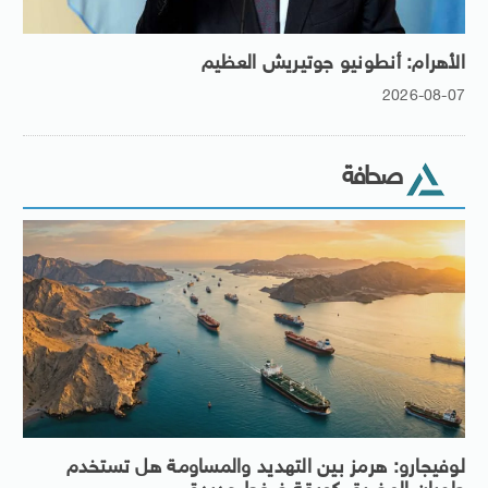
الأهرام: أنطونيو جوتيريش العظيم
2026-08-07
صحافة
لوفيجارو: هرمز بين التهديد والمساومة هل تستخدم