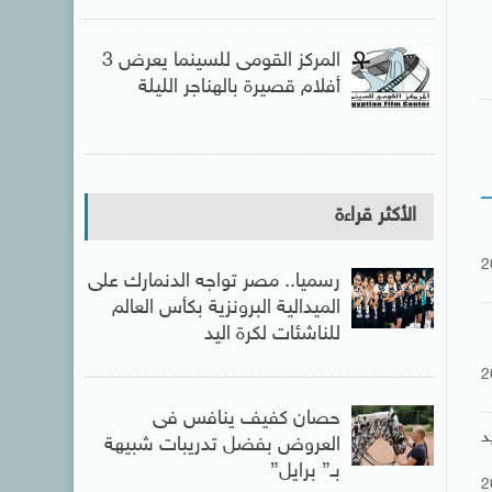
المركز القومى للسينما يعرض 3
أفلام قصيرة بالهناجر الليلة
الأكثر قراءة
2
رسميا.. مصر تواجه الدنمارك على
الميدالية البرونزية بكأس العالم
للناشئات لكرة اليد
2
حصان كفيف ينافس فى
د
العروض بفضل تدريبات شبيهة
بـ” برايل”
2