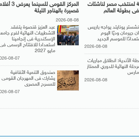
نية لمنتخب مصر لناشئات
المركز القومى للسينما يعرض 3 أف
 فى بطولة العالم
قصيرة بالهناجر الليلة
2026-08-08
نشستر يونايتد يواجه باريس
عبد العزيز قنصوة يتفقد
 جيرمان وديًا اليوم
التشطيبات النهائية لفرع جامع
تعدادًا للموسم الجديد
الإسكندرية فى إنجامينا
استعدادا للافتتاح الرسمى فى
2026-08-08
مايو 2027
026-08-07
طة الأندية: انطلاق مباريات
رحلة النهائية للدوري الممتاز
صندوق التنمية الثقافية
يشارك فى المهرجان القومى
2026-08-08
للمسرح المصرى
026-08-07