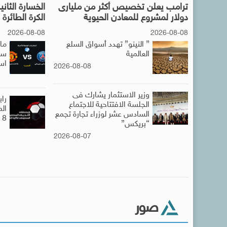
ترامب يعلن تخصيص أكثر من مليارى
الخسارة الثا
دولار لمشروع للمعادن الحيوية
الكرة الطائرة
2026-08-08
2026-08-08
” النينو” تهدد أسواق السلع
ما
العالمية
سان
اس
2026-08-08
وزير الاستثمار يشارك فى
راب
الجلسة الافتتاحية للاجتماع
الم
السادس عشر لوزراء تجارة تجمع
8 مارس
“بريكس”
2026-08-07
صور