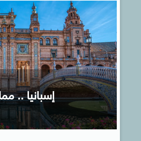
إسبانيا .. ممل