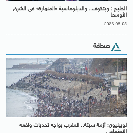
الخليج : ويتكوف.. والدبلوماسية «المنهارة» فى الشرق
الأوسط
2026-08-05
صحافة
لوبينيون: أزمة سبتة.. المغرب يواجه تحديات واقعه
الاجتماعى