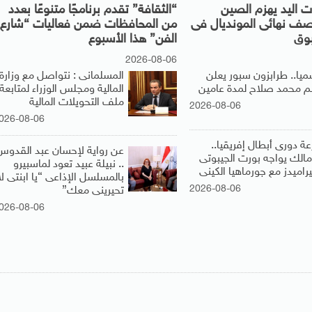
 اليد يهزم الصين
“الثقافة” تقدم برنامجًا متنوعًا بعدد
صف نهائى المونديال فى
من المحافظات ضمن فعاليات “شارع
بوق
الفن” هذا الأسبوع
2026-08-06
ميا.. طرابزون سبور يعلن
المسلمانى : نتواصل مع وزارة
 محمد صلاح لمدة عامين
المالية ومجلس الوزراء لمتابعة
ملف التحويلات المالية
2026-08-06
026-08-06
عة دورى أبطال إفريقيا..
عن رواية لإحسان عبد القدوس
زمالك يواجه بورت الجيبوتى
.. نبيلة عبيد تعود لماسبيرو
راميدز مع جورماهيا الكينى
بالمسلسل الإذاعى “يا ابنتى لا
2026-08-06
تحيرينى معك”
026-08-06