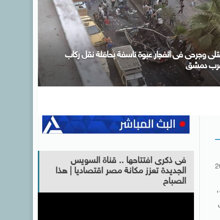
صر ودول عربية وإسلامية يدينون الانتهاكات الإسرائيلية
لمتواصلة فى قطاع غزة
فى ذكرى افتتاحها .. قناة السويس
2
الجديدة تعزز مكانة مصر اقتصاديا | هذا
الصباح