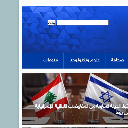
صحافة
علوم وتكنولوجيا
منوعات
دبولى خلال اجتماع الحكومة: لدينا مخزون سلعى يكفي
تلبية احتياجات الاستهلاك المحلي لفترات آمنة تصل فى
عض السلع إلى عام كامل