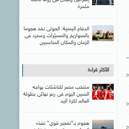
مثمرة
الدفاع اليمنية: الحوثى نفذ هجوما
بالصواريخ والمسيّرات وسنرد فى
الزمان والمكان المناسبين
الأكثر قراءة
2
منتخب مصر للناشئات يواجه
الصين اليوم فى ربع نهائى بطولة
العالم لكرة اليد
2
هجوم بـ”تفجير قوي” نفذه
2