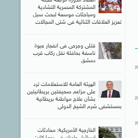
انعقاد الدورة الرابعة للجنة
المشتركة المصرية التشادية
ومباحثات موسعة لبحث سبل
تعزيز العلاقات الثنائية فى شتى المجالات
قتلى وجرحى فى انفجار عبوة
ناسفة بحافلة نقل ركاب قرب
دمشق
2
الهيئة العامة للاستعلامات ترد
على مزاعم صحيفتين بريطانيتين
2
بشأن علاج مواطنة بريطانية
بمستشفى شرم الشيخ الدولى
2
الخارجية الأمريكية: محادثات
إسرائيل ولبنان فى روما كانت