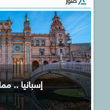
صور
إسبانيا .. ممل