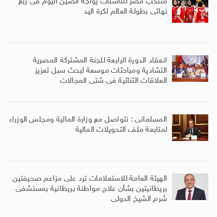
منتخب مصر للناشئات يواجه الصين اليوم فى ربع
نهائى بطولة العالم لكرة اليد
انعقاد الدورة الرابعة للجنة المشتركة المصرية
التشادية ومباحثات موسعة لبحث سبل تعزيز
العلاقات الثنائية فى شتى المجالات
المسلمانى : نتواصل مع وزارة المالية ومجلس الوزراء
لمتابعة ملف التحويلات المالية
الهيئة العامة للاستعلامات ترد على مزاعم صحيفتين
بريطانيتين بشأن علاج مواطنة بريطانية بمستشفى
شرم الشيخ الدولى