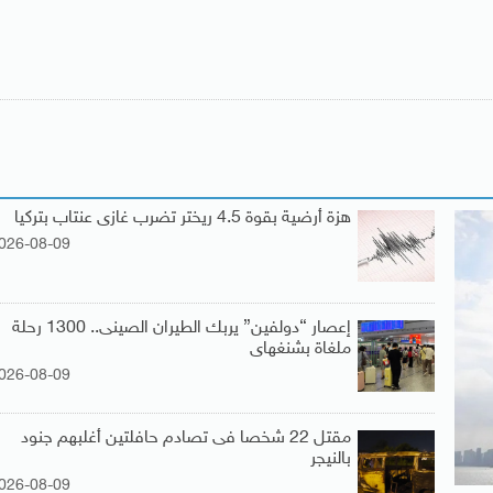
هزة أرضية بقوة 4.5 ريختر تضرب غازى عنتاب بتركيا
026-08-09
إعصار “دولفين” يربك الطيران الصينى.. 1300 رحلة
ملغاة بشنغهاى
026-08-09
مقتل 22 شخصا فى تصادم حافلتين أغلبهم جنود
بالنيجر
026-08-09