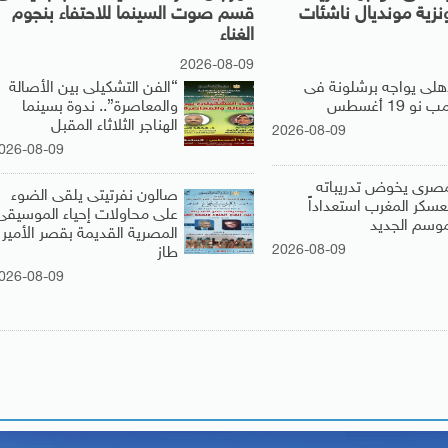
ونزية مونديال ناشئات
قسم صوت السينما للاحتفاء بنجوم
الغناء
2026-08-09
أهلى يواجه برشلونة فى
“الفن التشكيلى بين الأصالة
 نو 19 أغسطس
والمعاصرة”.. ندوة بسينما
الهناجر الثلاثاء المقبل
2026-08-09
026-08-09
مصرى يخوض تدريباته
صالون نفرتيتى يلقى الضوء
عسكر المغرب استعداداً
على محاولات إحياء الموسيقى
موسم الجديد
المصرية القديمة بقصر الأمير
2026-08-09
طاز
026-08-09