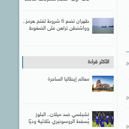
طهران تضع 6 شروط لفتح هرمز..
وواشنطن تراهن على الضغوط
الأكثر قراءة
2
معالم إيطاليا الساحرة
2
تشيلسي ضد ميلان.. البلوز
يُسقط الروسونيري بثلاثية وديًا
2