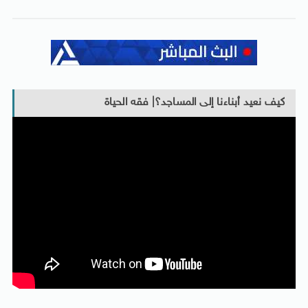
كيف نعيد أبناءنا إلى المساجد؟| فقه الحياة