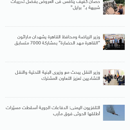
حصان كفيف ينافس فى العروض بفضل تدريبات
شبيهة بـ” برايل”
وزير الرياضة ومحافظ القاهرة يشهدان ماراثون
“القاهرة مهد الحضارة” بمشاركة 7000 متسابق
وزير النقل يبحث مع وزيرى البنية التحتية والنقل
التشاديين تعزيز التعاون المشترك
التلفزيون اليمنى: الدفاعات الجوية أسقطت مسيّرات
أطلقها الحوثى فوق مأرب