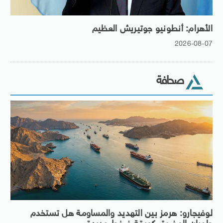
الأهرام: أنطونيو جوتيريش العظيم
2026-08-07
صحافة
لوفيجارو: هرمز بين التهديد والمساومة هل تستخدم