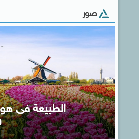
صور
الطبيعة فى هولن
و