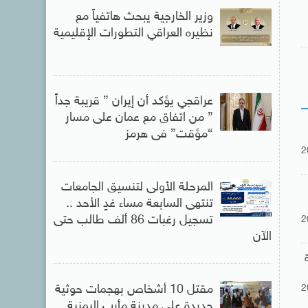
وزير الخارجية يبحث هاتفياً مع
نظيره العراقي التطورات الإقليمية
عراقجي يؤكد أن إيران ” قريبة جداً
” من اتفاق مع عمان على مسار
“مؤقت” فى هرمز
2
المرحلة الأولى لتنسيق الجامعات
تنتهى السابعة مساء غدٍ الأحد ..
تسجيل رغبات 86 ألف طالب حتى
2
الآن
ة
2
مقتل 10 أشخاص بهجمات حوثية
جديدة على مدينة مأرب اليمنية