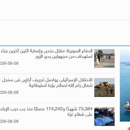
الدفاع السورية: مقتل جندى وإصابة اثنين آخرين جراء
استهداف من مجهولين بدير الزور
026-08-08
الاحتلال الإسرائيلى يواصل تجريف أراضٍ فى سنجل
شمال رام الله لصالح بؤرة استيطانية
026-08-08
73,384 شهيدًا و174,242 مصابًا منذ بدء حرب الإباد
على قطاع غزة
026-08-08
انى