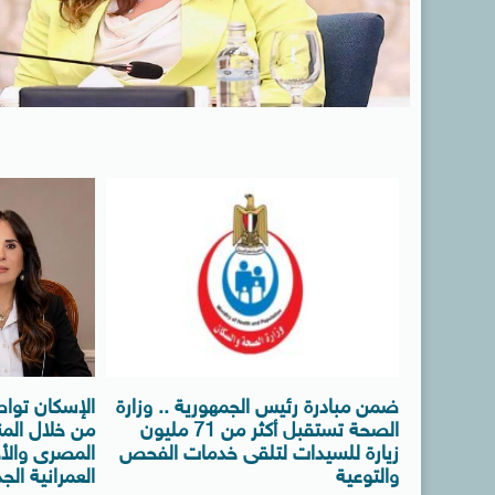
ضمن مبادرة رئيس الجمهورية .. وزارة
الإسكان توا
الصحة تستقبل أكثر من 71 مليون
من خلال المن
زيارة للسيدات لتلقى خدمات الفحص
المصرى والأج
والتوعية
العمرانية الج