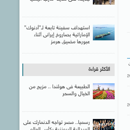
استهداف سفينة تابعة لـ”أدنوك”
الإماراتية بصاروخ إيرانى أثناء
عبورها مضيق هرمز
الأكثر قراءة
2
الطبيعة فى هولندا .. مزيج من
الخيال والسحر
2
رسميا.. مصر تواجه الدنمارك على
الميدالية البرونزية بكأس العالم