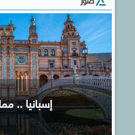
صور
إسبانيا .. ممل