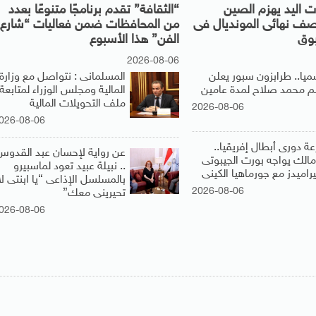
 اليد يهزم الصين
“الثقافة” تقدم برنامجًا متنوعًا بعدد
صف نهائى المونديال فى
من المحافظات ضمن فعاليات “شارع
بوق
الفن” هذا الأسبوع
2026-08-06
ميا.. طرابزون سبور يعلن
المسلمانى : نتواصل مع وزارة
 محمد صلاح لمدة عامين
المالية ومجلس الوزراء لمتابعة
ملف التحويلات المالية
2026-08-06
026-08-06
عة دورى أبطال إفريقيا..
عن رواية لإحسان عبد القدوس
زمالك يواجه بورت الجيبوتى
.. نبيلة عبيد تعود لماسبيرو
راميدز مع جورماهيا الكينى
بالمسلسل الإذاعى “يا ابنتى لا
2026-08-06
تحيرينى معك”
026-08-06