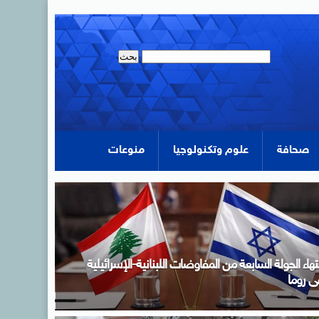
صحافة
علوم وتكنولوجيا
منوعات
دبولى خلال اجتماع الحكومة: لدينا مخزون سلعى يكفي
تلبية احتياجات الاستهلاك المحلي لفترات آمنة تصل فى
عض السلع إلى عام كامل