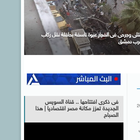
صر ودول عربية وإسلامية يدينون الانتهاكات الإسرائيلية
لمتواصلة فى قطاع غزة
فى ذكرى افتتاحها .. قناة السويس
2
الجديدة تعزز مكانة مصر اقتصاديا | هذا
الصباح